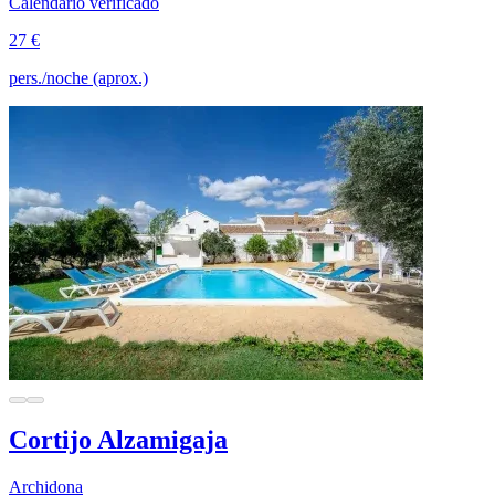
Calendario verificado
27 €
pers./noche (aprox.)
Cortijo Alzamigaja
Archidona