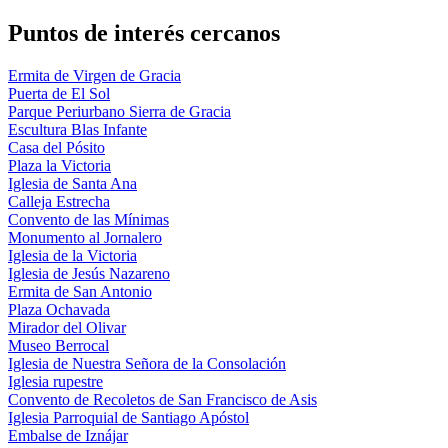
Puntos de interés cercanos
Ermita de Virgen de Gracia
Puerta de El Sol
Parque Periurbano Sierra de Gracia
Escultura Blas Infante
Casa del Pósito
Plaza la Victoria
Iglesia de Santa Ana
Calleja Estrecha
Convento de las Mínimas
Monumento al Jornalero
Iglesia de la Victoria
Iglesia de Jesús Nazareno
Ermita de San Antonio
Plaza Ochavada
Mirador del Olivar
Museo Berrocal
Iglesia de Nuestra Señora de la Consolación
Iglesia rupestre
Convento de Recoletos de San Francisco de Asis
Iglesia Parroquial de Santiago Apóstol
Embalse de Iznájar