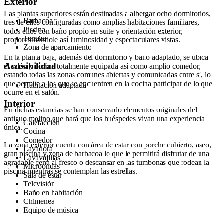
Exterior
Las plantas superiores están destinadas a albergar ocho dormitorios,
Barbacoa
tres de ellos configuradas como amplias habitaciones familiares,
Piscina
todos ellos con baño propio en suite y orientación exterior,
Terraza
proporcionándole así luminosidad y espectaculares vistas.
Zona de aparcamiento
En la planta baja, además del dormitorio y baño adaptado, se ubica
Accesibilidad
el salón y cocina totalmente equipada así como amplio comedor,
estando todas las zonas comunes abiertas y comunicadas entre sí, lo
que permite a los que se encuentren en la cocina participar de lo que
Habitación adaptada
ocurre en el salón.
Interior
En dichas estancias se han conservado elementos originales del
antiguo molino que hará que los huéspedes vivan una experiencia
Calefacción
única.
Cocina
Comedor
La zona exterior cuenta con área de estar con porche cubierto, aseo,
Lavadora
gran piscina y zona de barbacoa lo que le permitirá disfrutar de una
Lavavajillas
agradable cena al fresco o descansar en las tumbonas que rodean la
Microondas
piscina mientras se contemplan las estrellas.
Sala de estar
Televisión
Baño en habitación
Chimenea
Equipo de música