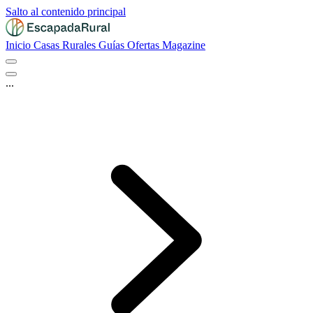
Salto al contenido principal
Inicio
Casas Rurales
Guías
Ofertas
Magazine
...