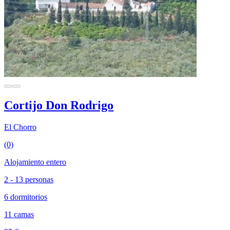
Cortijo Don Rodrigo
El Chorro
(0)
Alojamiento entero
2 - 13 personas
6 dormitorios
11 camas