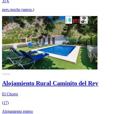
35 €
pers./noche (aprox.)
Alojamiento Rural Caminito del Rey
El Chorro
(17)
Alojamiento entero