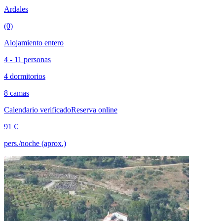
Ardales
(0)
Alojamiento entero
4 - 11 personas
4 dormitorios
8 camas
Calendario verificado
Reserva online
91 €
pers./noche (aprox.)