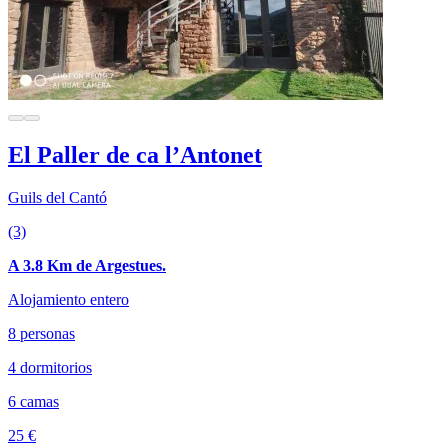
El Paller de ca l’Antonet
Guils del Cantó
(3)
A 3.8 Km de Argestues.
Alojamiento entero
8 personas
4 dormitorios
6 camas
25 €