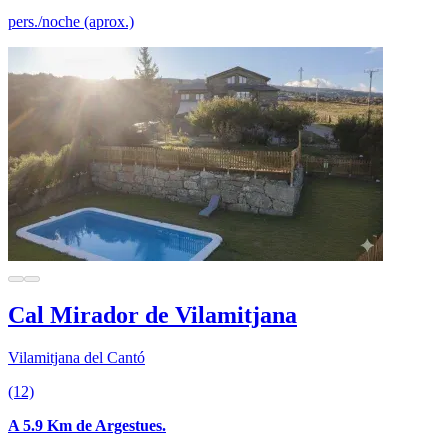
pers./noche (aprox.)
Cal Mirador de Vilamitjana
Vilamitjana del Cantó
(12)
A 5.9 Km de Argestues.