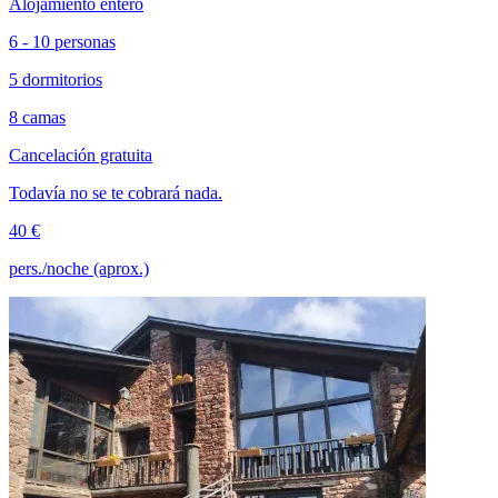
Alojamiento entero
6 - 10 personas
5 dormitorios
8 camas
Cancelación gratuita
Todavía no se te cobrará nada.
40 €
pers./noche (aprox.)