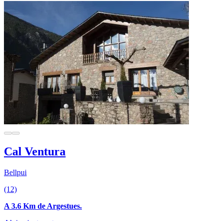
Cal Ventura
Bellpui
(12)
A 3.6 Km de Argestues.