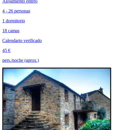
Alojamiento entero
4 - 26 personas
1 dormitorio
18 camas
Calendario verificado
45 €
pers./noche (aprox.)