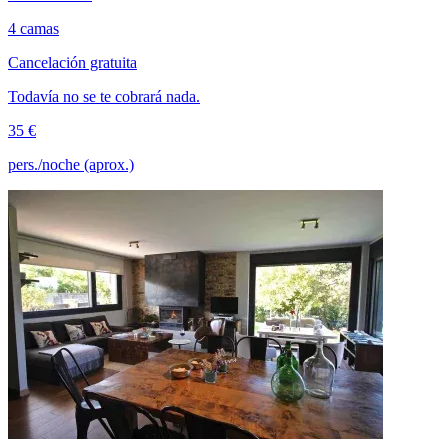
4 camas
Cancelación gratuita
Todavía no se te cobrará nada.
35 €
pers./noche (aprox.)