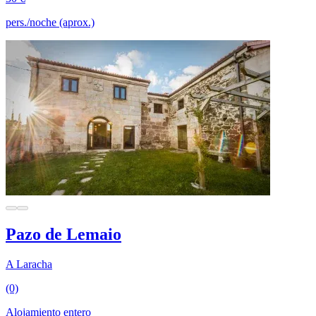
pers./noche (aprox.)
Pazo de Lemaio
A Laracha
(0)
Alojamiento entero