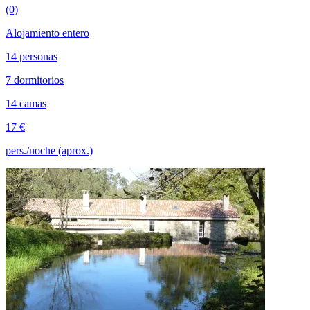
(0)
Alojamiento entero
14 personas
7 dormitorios
14 camas
17 €
pers./noche (aprox.)