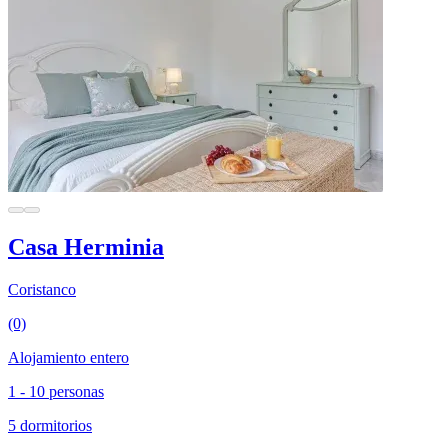
Casa Herminia
Coristanco
(0)
Alojamiento entero
1 - 10 personas
5 dormitorios