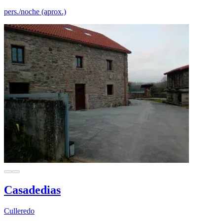
pers./noche (aprox.)
Casadedias
Culleredo