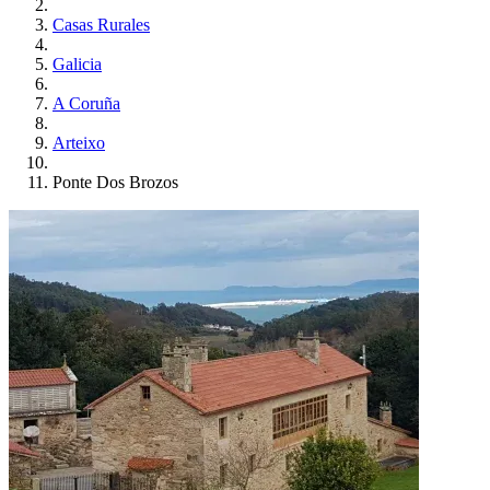
Casas Rurales
Galicia
A Coruña
Arteixo
Ponte Dos Brozos