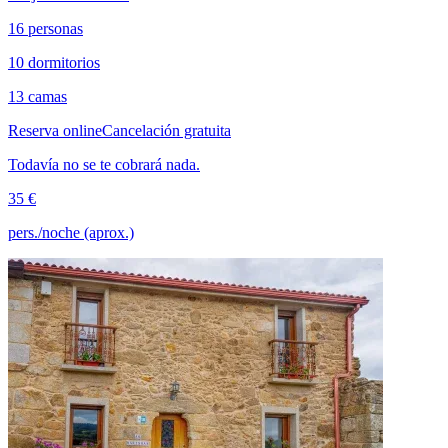
16 personas
10 dormitorios
13 camas
Reserva online
Cancelación gratuita
Todavía no se te cobrará nada.
35 €
pers./noche (aprox.)