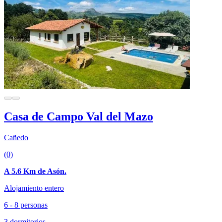
Casa de Campo Val del Mazo
Cañedo
(0)
A 5.6 Km de Asón.
Alojamiento entero
6 - 8 personas
3 dormitorios