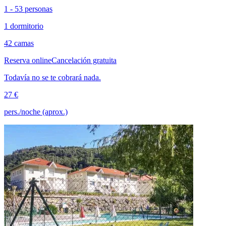
1 - 53 personas
1 dormitorio
42 camas
Reserva online
Cancelación gratuita
Todavía no se te cobrará nada.
27 €
pers./noche (aprox.)