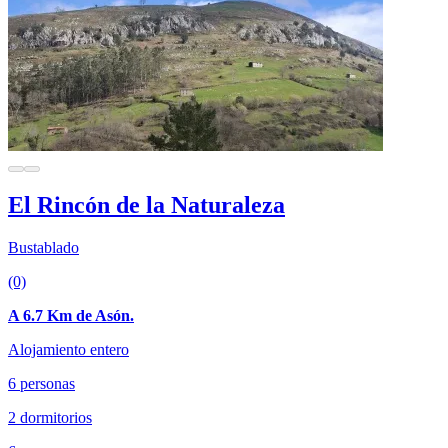
El Rincón de la Naturaleza
Bustablado
(0)
A 6.7 Km de Asón.
Alojamiento entero
6 personas
2 dormitorios