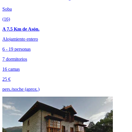
Soba
(16)
A 7.5 Km de Asón.
Alojamiento entero
6 - 19 personas
7 dormitorios
16 camas
25 €
pers./noche (aprox.)