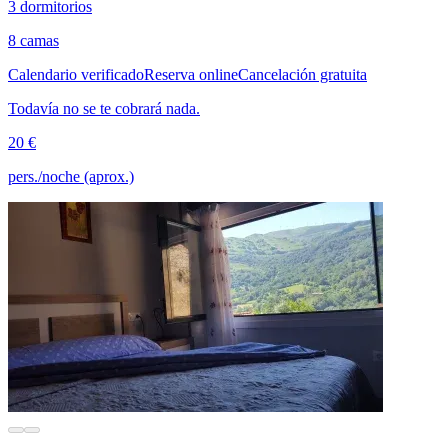
3 dormitorios
8 camas
Calendario verificado
Reserva online
Cancelación gratuita
Todavía no se te cobrará nada.
20 €
pers./noche (aprox.)