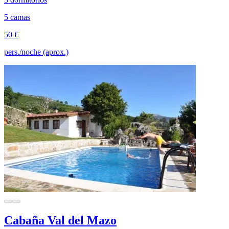
5 camas
50 €
pers./noche (aprox.)
Cabaña Val del Mazo