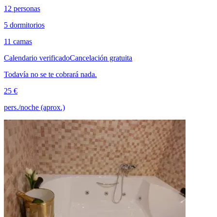
12 personas
5 dormitorios
11 camas
Calendario verificado
Cancelación gratuita
Todavía no se te cobrará nada.
25 €
pers./noche (aprox.)