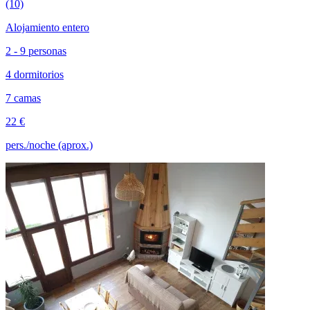
(10)
Alojamiento entero
2 - 9 personas
4 dormitorios
7 camas
22 €
pers./noche (aprox.)