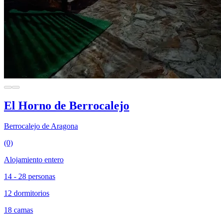
El Horno de Berrocalejo
Berrocalejo de Aragona
(0)
Alojamiento entero
14 - 28 personas
12 dormitorios
18 camas