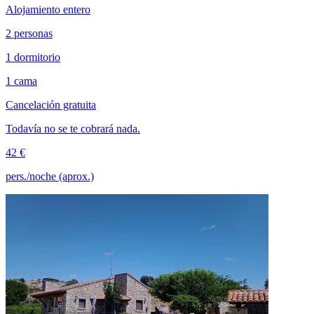
Alojamiento entero
2 personas
1 dormitorio
1 cama
Cancelación gratuita
Todavía no se te cobrará nada.
42 €
pers./noche (aprox.)