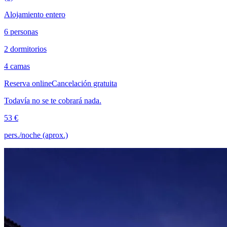
Alojamiento entero
6 personas
2 dormitorios
4 camas
Reserva online
Cancelación gratuita
Todavía no se te cobrará nada.
53 €
pers./noche (aprox.)