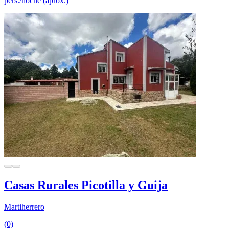
pers./noche (aprox.)
Casas Rurales Picotilla y Guija
Martiherrero
(0)