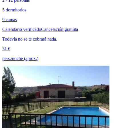
2 - 12 personas
5 dormitorios
9 camas
Calendario verificado
Cancelación gratuita
Todavía no se te cobrará nada.
31 €
pers./noche (aprox.)