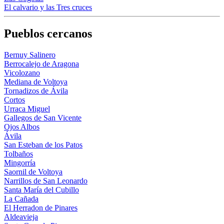
El calvario y las Tres cruces
Pueblos cercanos
Bernuy Salinero
Berrocalejo de Aragona
Vicolozano
Mediana de Voltoya
Tornadizos de Ávila
Cortos
Urraca Miguel
Gallegos de San Vicente
Ojos Albos
Ávila
San Esteban de los Patos
Tolbaños
Mingorría
Saornil de Voltoya
Narrillos de San Leonardo
Santa María del Cubillo
La Cañada
El Herradon de Pinares
Aldeavieja