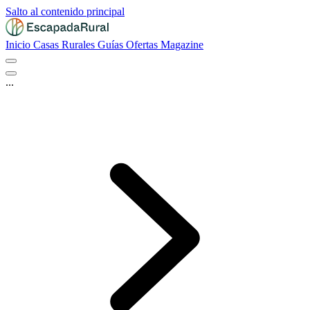
Salto al contenido principal
Inicio
Casas Rurales
Guías
Ofertas
Magazine
...