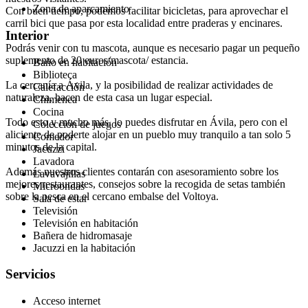
Zona de aparcamiento
Con buen tiempo, podemos facilitar bicicletas, para aprovechar el
carril bici que pasa por esta localidad entre praderas y encinares.
Interior
Podrás venir con tu mascota, aunque es necesario pagar un pequeño
suplemento de 20 euros/mascota/ estancia.
Baño en habitación
Biblioteca
La cercanía a Ávila, y la posibilidad de realizar actividades de
Calefacción
naturaleza, hacen de esta casa un lugar especial.
Chimenea
Cocina
Todo esto y mucho más, lo puedes disfrutar en Ávila, pero con el
Colección de juegos
aliciente de poderte alojar en un pueblo muy tranquilo a tan solo 5
Comedor
minutos de la capital.
Jacuzzi
Lavadora
Además nuestros clientes contarán con asesoramiento sobre los
Lavavajillas
mejores restaurantes, consejos sobre la recogida de setas también
Microondas
sobre la pesca en el cercano embalse del Voltoya.
Sala de estar
Televisión
Televisión en habitación
Bañera de hidromasaje
Jacuzzi en la habitación
Servicios
Acceso internet