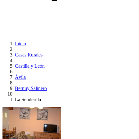
Inicio
Casas Rurales
Castilla y León
Ávila
Bernuy Salinero
La Senderilla