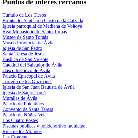
Puntos de interés cercanos
Túmulo de Los Tiesos
Ermita del Santísimo Cristo de la Calzada
Iglesia parroquial de Mediana de Voltoya
Real Monasterio de Santo Tomás
Museo de Santo Tomás
Museo Provincial de Ávila
Iglesia de San Pedro
Santa Teresa de Jesús
Basílica de San Vicente
Catedral del Salvador de Ávila
Casco histórico de Ávila
Palacio Episcopal de Ávila
Torreón de los Guzmanes
Iglesia de San Juan Bautista de Ávila
Iglesia de Santo Tomé
Murallas de Ávila
Palacio de Polentinos
Convento de Santa Teresa
Palacio de Núñez Vela
Los Cuatro Postes
Piscinas públicas y polideportivo municipal
Ruta de los Molinos
Las Cogotas