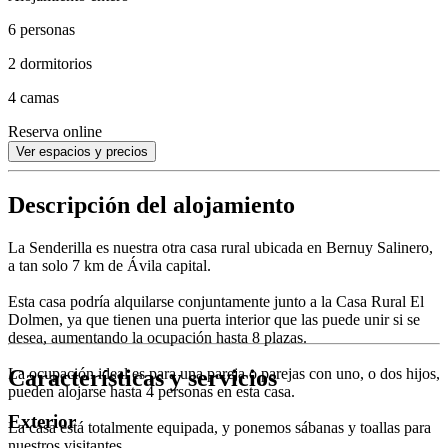
6 personas
2 dormitorios
4 camas
Reserva online
Ver espacios y precios
Descripción del alojamiento
La Senderilla es nuestra otra casa rural ubicada en Bernuy Salinero,
a tan solo 7 km de Ávila capital.
Esta casa podría alquilarse conjuntamente junto a la Casa Rural El
Dolmen, ya que tienen una puerta interior que las puede unir si se
desea, aumentando la ocupación hasta 8 plazas.
Características y servicios
La ocupación ideal es para una pareja o parejas con uno, o dos hijos,
pueden alojarse hasta 4 personas en esta casa.
Exterior
La casa está totalmente equipada, y ponemos sábanas y toallas para
nuestros visitantes.