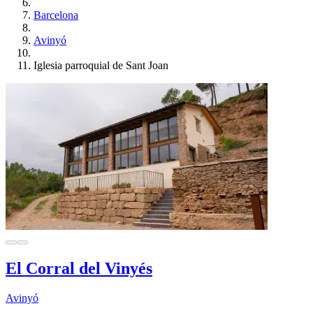
Barcelona
Avinyó
Iglesia parroquial de Sant Joan
El Corral del Vinyés
Avinyó