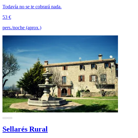
Todavía no se te cobrará nada.
53 €
pers./noche (aprox.)
Sellarés Rural