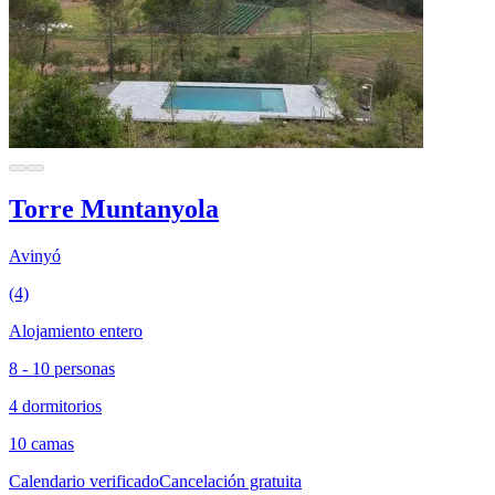
Torre Muntanyola
Avinyó
(4)
Alojamiento entero
8 - 10 personas
4 dormitorios
10 camas
Calendario verificado
Cancelación gratuita