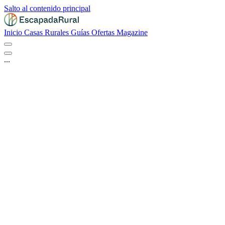
Salto al contenido principal
Inicio
Casas Rurales
Guías
Ofertas
Magazine
...