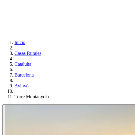
Inicio
Casas Rurales
Cataluña
Barcelona
Avinyó
Torre Muntanyola