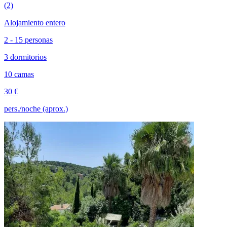
(2)
Alojamiento entero
2 - 15 personas
3 dormitorios
10 camas
30 €
pers./noche (aprox.)