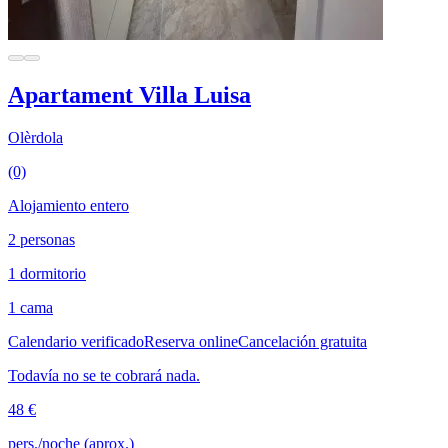
Apartament Villa Luisa
Olèrdola
(0)
Alojamiento entero
2 personas
1 dormitorio
1 cama
Calendario verificado
Reserva online
Cancelación gratuita
Todavía no se te cobrará nada.
48 €
pers./noche (aprox.)