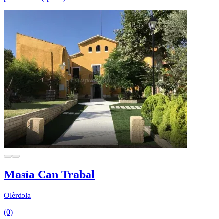
Masía Can Trabal
Olèrdola
(0)