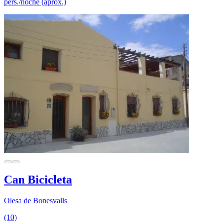
pers./noche (aprox.)
Can Bicicleta
Olesa de Bonesvalls
(10)