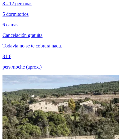
8 - 12 personas
5 dormitorios
6 camas
Cancelación gratuita
Todavía no se te cobrará nada.
31 €
pers./noche (aprox.)