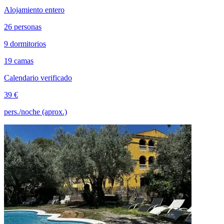
Alojamiento entero
26 personas
9 dormitorios
19 camas
Calendario verificado
39 €
pers./noche (aprox.)