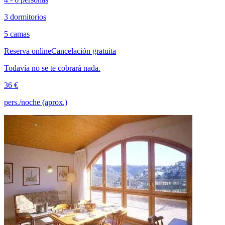
3 dormitorios
5 camas
Reserva online
Cancelación gratuita
Todavía no se te cobrará nada.
36 €
pers./noche (aprox.)