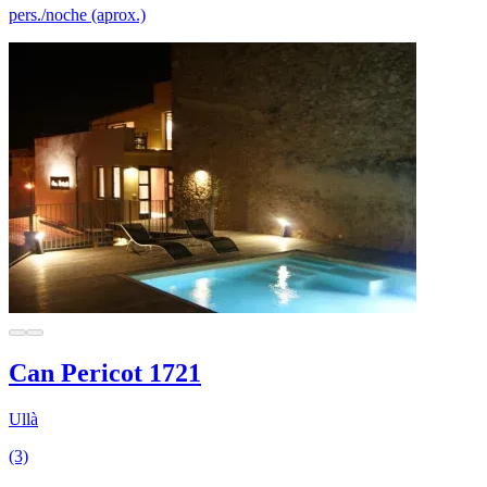
pers./noche (aprox.)
Can Pericot 1721
Ullà
(3)