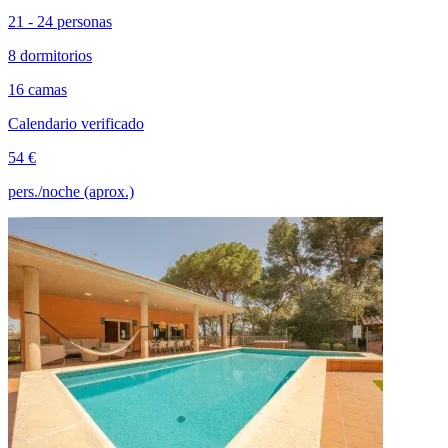
21 - 24 personas
8 dormitorios
16 camas
Calendario verificado
54 €
pers./noche (aprox.)