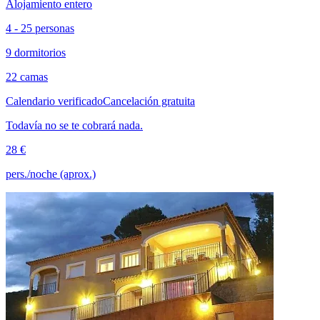
Alojamiento entero
4 - 25 personas
9 dormitorios
22 camas
Calendario verificado
Cancelación gratuita
Todavía no se te cobrará nada.
28 €
pers./noche (aprox.)