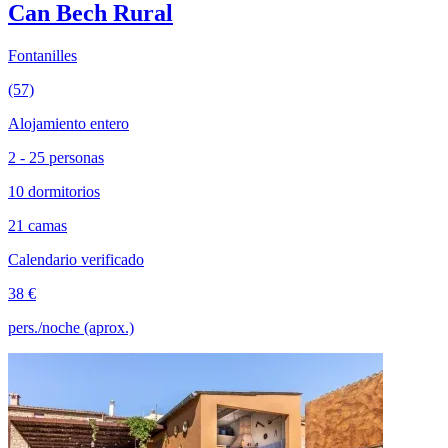
Can Bech Rural
Fontanilles
(57)
Alojamiento entero
2 - 25 personas
10 dormitorios
21 camas
Calendario verificado
38 €
pers./noche (aprox.)