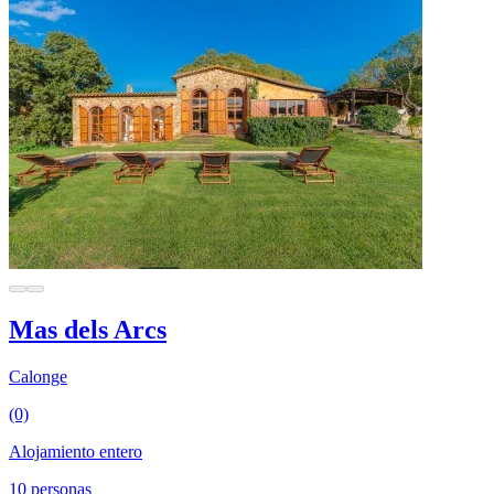
Mas dels Arcs
Calonge
(0)
Alojamiento entero
10 personas