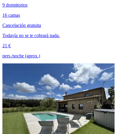
9 dormitorios
16 camas
Cancelación gratuita
Todavía no se te cobrará nada.
21 €
pers./noche (aprox.)