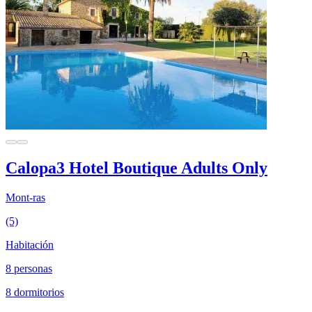
Calopa3 Hotel Boutique Adults Only
Mont-ras
(5)
Habitación
8 personas
8 dormitorios