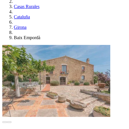
Casas Rurales
Cataluña
Girona
Baix Empordà