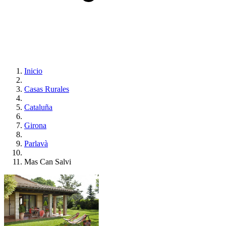
Inicio
Casas Rurales
Cataluña
Girona
Parlavà
Mas Can Salvi