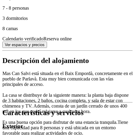
7 - 8 personas
3 dormitorios
8 camas
Calendario verificado
Reserva online
Ver espacios y precios
Descripción del alojamiento
Mas Can Salvi está situada en el Baix Empordà, concretamente en el
pueblo de Parlavà. Esta muy bien comunicada con las vías
principales de acceso.
La casa se distribuye de la siguiente manera: la planta baja dispone
de 3 habitaciones, 2 baños, cocina completa, y sala de estar con
chimenea y TV. Además, consta de un jardín cerrado de unos 400
Características y servicios
m2 en los que podrá relajarse a cualquier hora.
Es una buena opción para disfrutar de una estancia tranquila.Tiene
Exterior
una capacidad para 8 personas y está ubicada en un entorno
favorable para realizar actividades de ocio.