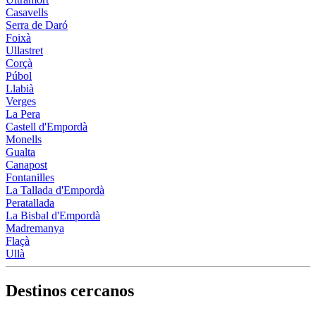
Casavells
Serra de Daró
Foixà
Ullastret
Corçà
Púbol
Llabià
Verges
La Pera
Castell d'Empordà
Monells
Gualta
Canapost
Fontanilles
La Tallada d'Empordà
Peratallada
La Bisbal d'Empordà
Madremanya
Flaçà
Ullà
Destinos cercanos