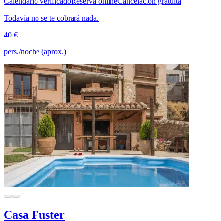
Calendario verificado
Reserva online
Cancelación gratuita
Todavía no se te cobrará nada.
40 €
pers./noche (aprox.)
Casa Fuster