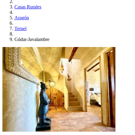
Casas Rurales
Aragón
Teruel
Gúdar-Javalambre