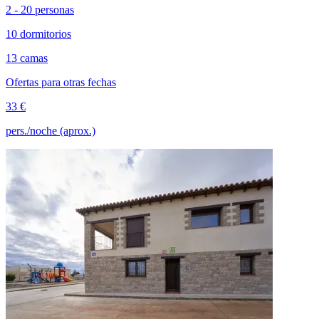
2 - 20 personas
10 dormitorios
13 camas
Ofertas para otras fechas
33 €
pers./noche (aprox.)