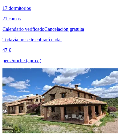
17 dormitorios
21 camas
Calendario verificado
Cancelación gratuita
Todavía no se te cobrará nada.
47 €
pers./noche (aprox.)