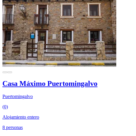
Casa Máximo Puertomingalvo
Puertomingalvo
(0)
Alojamiento entero
8 personas