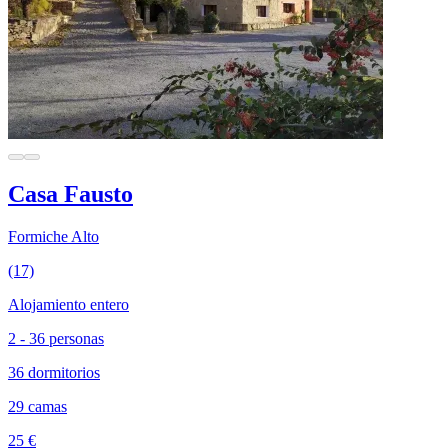
Casa Fausto
Formiche Alto
(17)
Alojamiento entero
2 - 36 personas
36 dormitorios
29 camas
25 €