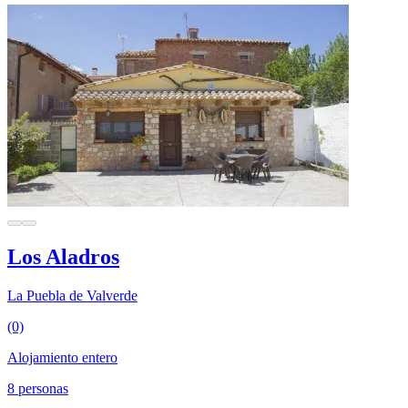
Los Aladros
La Puebla de Valverde
(0)
Alojamiento entero
8 personas