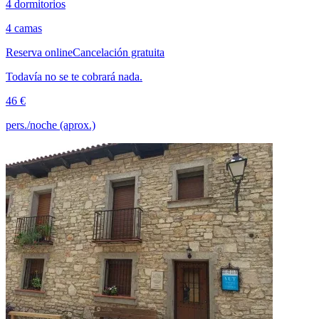
4 dormitorios
4 camas
Reserva online
Cancelación gratuita
Todavía no se te cobrará nada.
46 €
pers./noche (aprox.)