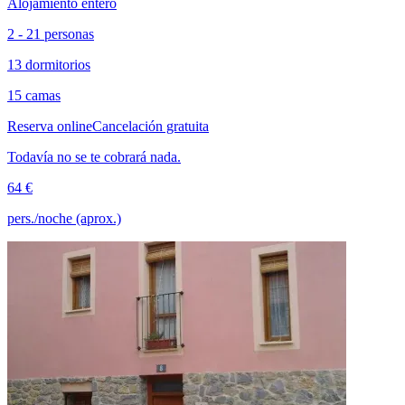
Alojamiento entero
2 - 21 personas
13 dormitorios
15 camas
Reserva online
Cancelación gratuita
Todavía no se te cobrará nada.
64 €
pers./noche (aprox.)