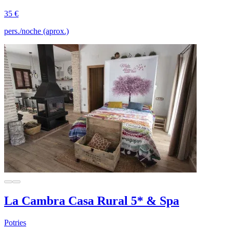
35 €
pers./noche (aprox.)
La Cambra Casa Rural 5* & Spa
Potries