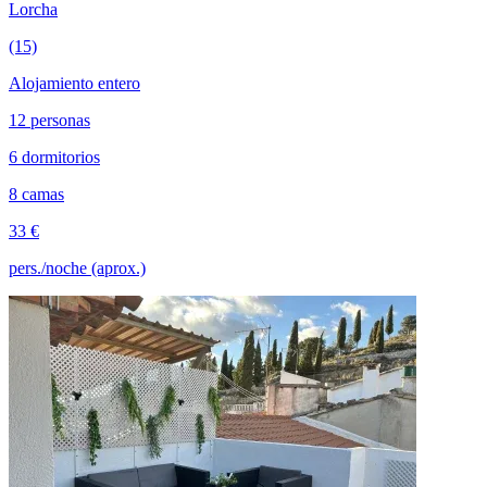
Lorcha
(15)
Alojamiento entero
12 personas
6 dormitorios
8 camas
33 €
pers./noche (aprox.)