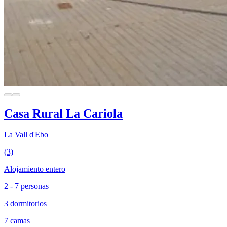
Casa Rural La Cariola
La Vall d'Ebo
(3)
Alojamiento entero
2 - 7 personas
3 dormitorios
7 camas