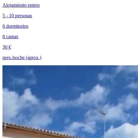
Alojamiento entero
5 - 10 personas
6 dormitorios
8 camas
30 €
pers./noche (aprox.)