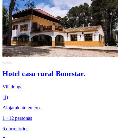
Hotel casa rural Bonestar.
Villalonga
(1)
Alojamiento entero
1 - 12 personas
6 dormitorios