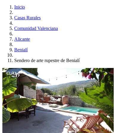
Inicio
Casas Rurales
Comunidad Valenciana
Alicante
Benialí
Sendero de arte rupestre de Benialí