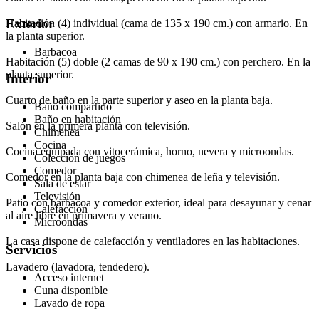
Exterior
Habitación (4) individual (cama de 135 x 190 cm.) con armario. En
la planta superior.
Barbacoa
Habitación (5) doble (2 camas de 90 x 190 cm.) con perchero. En la
planta superior.
Interior
Cuarto de baño en la parte superior y aseo en la planta baja.
Baño compartido
Baño en habitación
Salón en la primera planta con televisión.
Chimenea
Cocina
Cocina equipada con vitocerámica, horno, nevera y microondas.
Colección de juegos
Comedor
Comedor en la planta baja con chimenea de leña y televisión.
Sala de estar
Televisión
Patio con barbacoa y comedor exterior, ideal para desayunar y cenar
Calefacción
al aire libre en primavera y verano.
Microondas
La casa dispone de calefacción y ventiladores en las habitaciones.
Servicios
Lavadero (lavadora, tendedero).
Acceso internet
Cuna disponible
Lavado de ropa