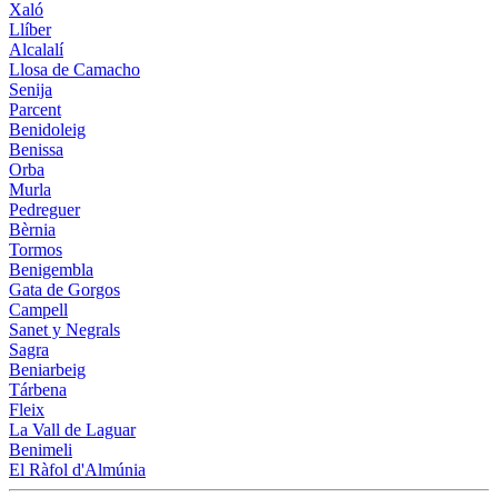
Xaló
Llíber
Alcalalí
Llosa de Camacho
Senija
Parcent
Benidoleig
Benissa
Orba
Murla
Pedreguer
Bèrnia
Tormos
Benigembla
Gata de Gorgos
Campell
Sanet y Negrals
Sagra
Beniarbeig
Tárbena
Fleix
La Vall de Laguar
Benimeli
El Ràfol d'Almúnia