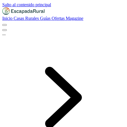
Salto al contenido principal
Inicio
Casas Rurales
Guías
Ofertas
Magazine
...