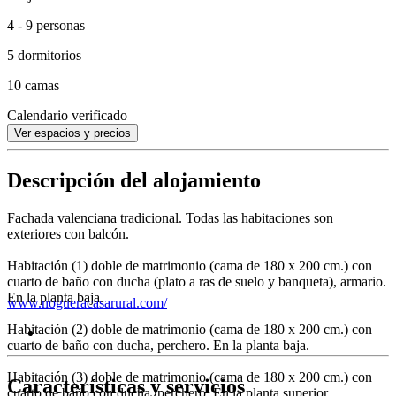
4 - 9 personas
5 dormitorios
10 camas
Calendario verificado
Ver espacios y precios
Descripción del alojamiento
Fachada valenciana tradicional. Todas las habitaciones son
exteriores con balcón.
Habitación (1) doble de matrimonio (cama de 180 x 200 cm.) con
cuarto de baño con ducha (plato a ras de suelo y banqueta), armario.
En la planta baja.
www.nogueracasarural.com/
Habitación (2) doble de matrimonio (cama de 180 x 200 cm.) con
cuarto de baño con ducha, perchero. En la planta baja.
Habitación (3) doble de matrimonio (cama de 180 x 200 cm.) con
Características y servicios
cuarto de baño con ducha, perchero. En la planta superior.