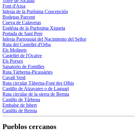
Torre de Alcalalí
Font d'Aixa
Iglesia de la Purísima Concepción
Bodegas Parcent
Cueva de Calaveras
Església de la Puríssima Xiqueta
Portada de Sant Pere
Iglesia Parroquial del Nacimiento del Señor
Ruta del Castellet d'Orba
Els Molinets
Castellet de l'Ocaive
Els Porxes
Sanatorio de Fontilles
Ruta Tárberna-Picassàries
Cavall Verd
Ruta circular Tàberna-Font des Olbis
Castillo de Atzavares o de Laguart
Ruta circular de la sierra de Bernia
Castillo de Tárbena
Embalse de Isbert
Castillo de Bernia
Pueblos cercanos