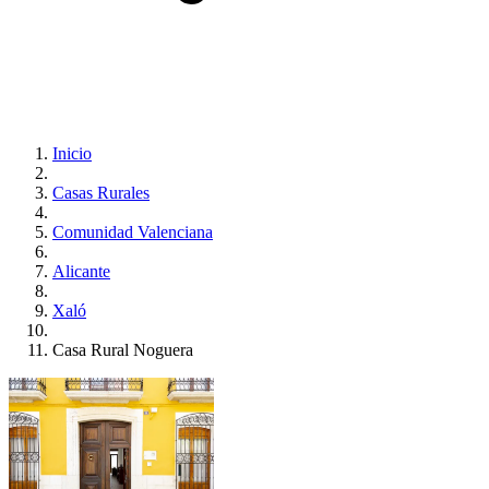
Inicio
Casas Rurales
Comunidad Valenciana
Alicante
Xaló
Casa Rural Noguera