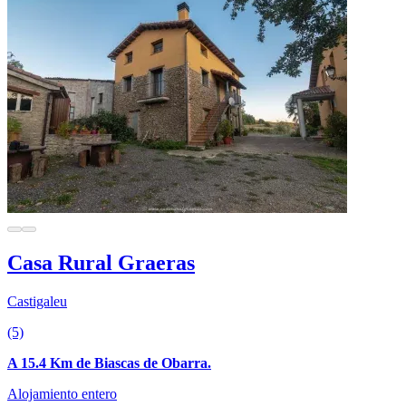
Casa Rural Graeras
Castigaleu
(5)
A 15.4 Km de Biascas de Obarra.
Alojamiento entero