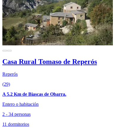
Casa Rural Tomaso de Reperós
Reperós
(29)
A 5.2 Km de Biascas de Obarra.
Entero o habitación
2 - 34 personas
11 dormitorios