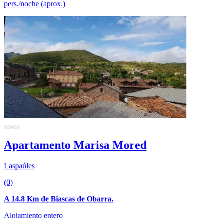
pers./noche (aprox.)
Apartamento Marisa Mored
Laspaúles
(0)
A 14.8 Km de Biascas de Obarra.
Alojamiento entero