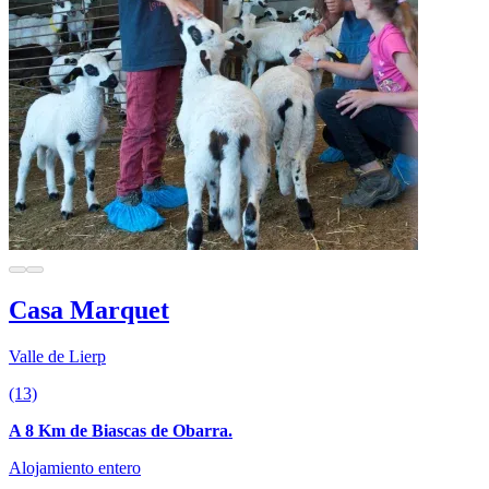
Casa Marquet
Valle de Lierp
(13)
A 8 Km de Biascas de Obarra.
Alojamiento entero