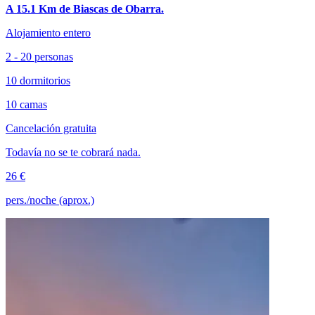
A 15.1 Km de Biascas de Obarra.
Alojamiento entero
2 - 20 personas
10 dormitorios
10 camas
Cancelación gratuita
Todavía no se te cobrará nada.
26 €
pers./noche (aprox.)