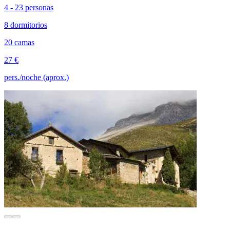
4 - 23 personas
8 dormitorios
20 camas
27 €
pers./noche (aprox.)