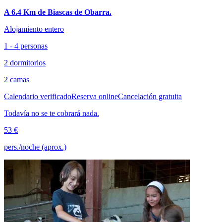
A 6.4 Km de Biascas de Obarra.
Alojamiento entero
1 - 4 personas
2 dormitorios
2 camas
Calendario verificado
Reserva online
Cancelación gratuita
Todavía no se te cobrará nada.
53 €
pers./noche (aprox.)