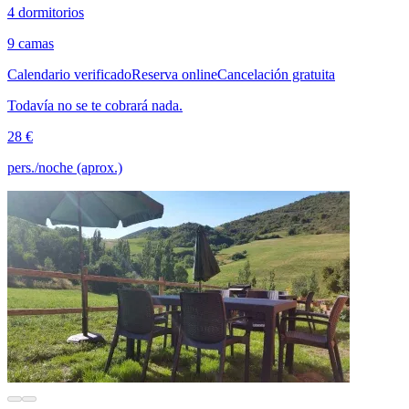
4 dormitorios
9 camas
Calendario verificado
Reserva online
Cancelación gratuita
Todavía no se te cobrará nada.
28 €
pers./noche (aprox.)