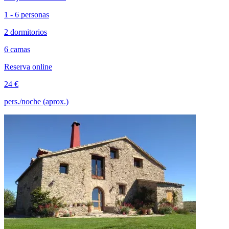
1 - 6 personas
2 dormitorios
6 camas
Reserva online
24 €
pers./noche (aprox.)