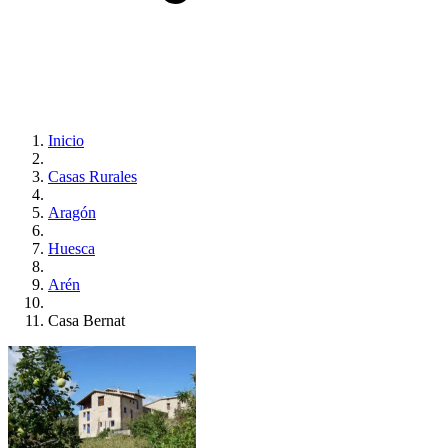
Inicio
Casas Rurales
Aragón
Huesca
Arén
Casa Bernat