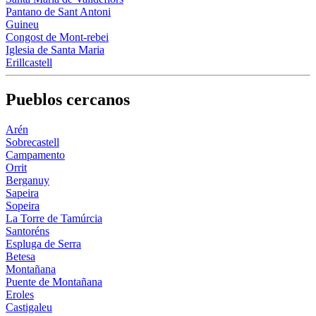
Pantano de Sant Antoni
Guineu
Congost de Mont-rebei
Iglesia de Santa Maria
Erillcastell
Pueblos cercanos
Arén
Sobrecastell
Campamento
Orrit
Berganuy
Sapeira
Sopeira
La Torre de Tamúrcia
Santoréns
Espluga de Serra
Betesa
Montañana
Puente de Montañana
Eroles
Castigaleu