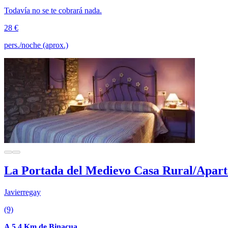
Todavía no se te cobrará nada.
28 €
pers./noche (aprox.)
La Portada del Medievo Casa Rural/Apar
Javierregay
(9)
A 5.4 Km de Binacua.