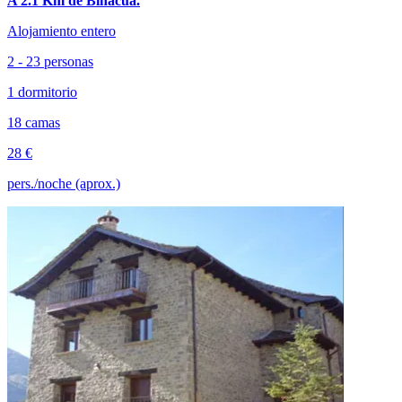
A 2.1 Km de Binacua.
Alojamiento entero
2 - 23 personas
1 dormitorio
18 camas
28 €
pers./noche (aprox.)