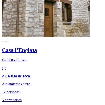
Casa l'Englata
Castiello de Jaca
(1)
A 6.6 Km de Jaca.
Alojamiento entero
12 personas
5 dormitorios