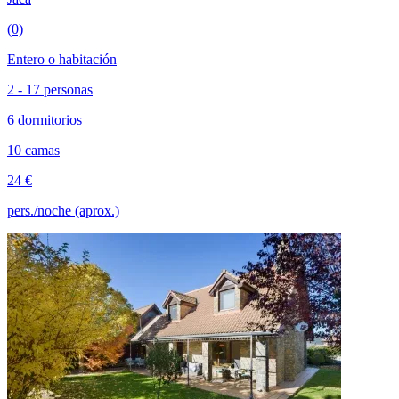
(0)
Entero o habitación
2 - 17 personas
6 dormitorios
10 camas
24 €
pers./noche (aprox.)