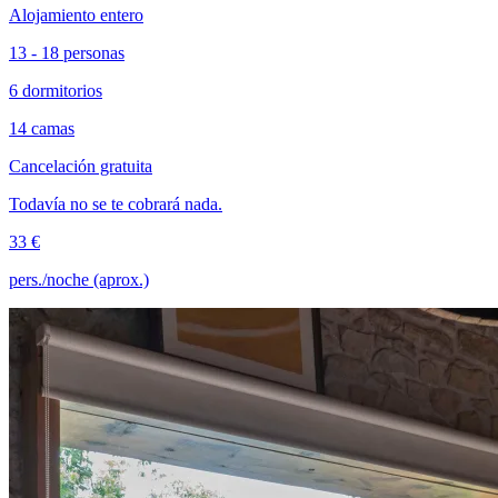
Alojamiento entero
13 - 18 personas
6 dormitorios
14 camas
Cancelación gratuita
Todavía no se te cobrará nada.
33 €
pers./noche (aprox.)