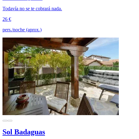
Todavía no se te cobrará nada.
26 €
pers./noche (aprox.)
Sol Badaguas