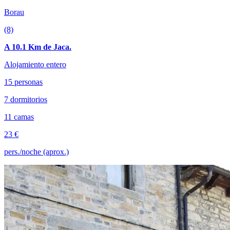
Borau
(8)
A 10.1 Km de Jaca.
Alojamiento entero
15 personas
7 dormitorios
11 camas
23 €
pers./noche (aprox.)