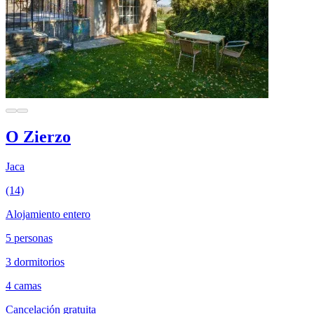
O Zierzo
Jaca
(14)
Alojamiento entero
5 personas
3 dormitorios
4 camas
Cancelación gratuita