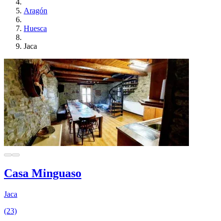
Aragón
Huesca
Jaca
Casa Minguaso
Jaca
(23)