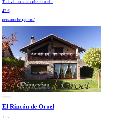
Todavía no se te cobrará nada.
42 €
pers./noche (aprox.)
El Rincón de Oroel
Jaca