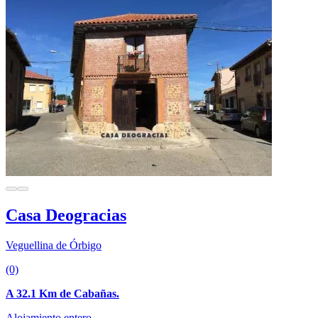
Casa Deogracias
Veguellina de Órbigo
(0)
A 32.1 Km de Cabañas.
Alojamiento entero