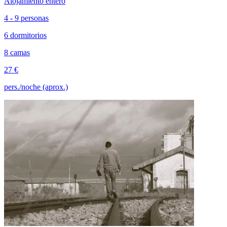
Alojamiento entero
4 - 9 personas
6 dormitorios
8 camas
27 €
pers./noche (aprox.)