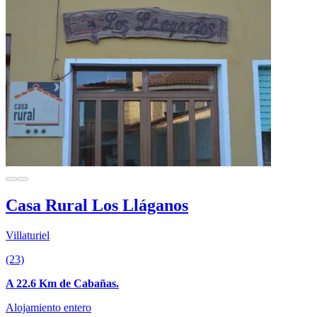
Casa Rural Los Lláganos
Villaturiel
(23)
A 22.6 Km de Cabañas.
Alojamiento entero