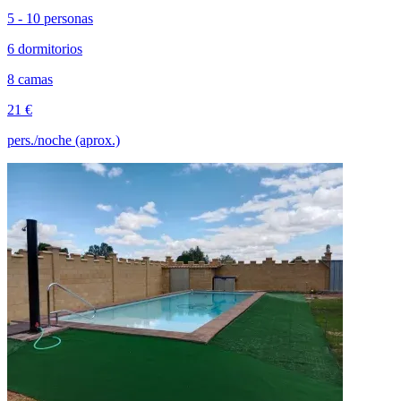
5 - 10 personas
6 dormitorios
8 camas
21 €
pers./noche (aprox.)