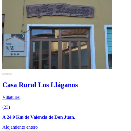
Casa Rural Los Lláganos
Villaturiel
(23)
A 24.9 Km de Valencia de Don Juan.
Alojamiento entero