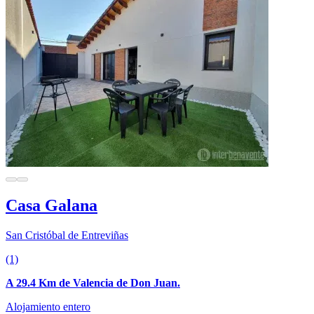
Casa Galana
San Cristóbal de Entreviñas
(1)
A 29.4 Km de Valencia de Don Juan.
Alojamiento entero