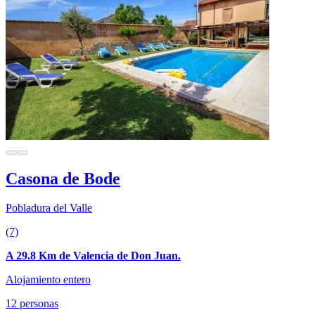
Casona de Bode
Pobladura del Valle
(7)
A 29.8 Km de Valencia de Don Juan.
Alojamiento entero
12 personas