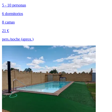
5 - 10 personas
6 dormitorios
8 camas
21 €
pers./noche (aprox.)