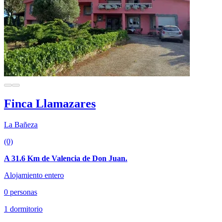
Finca Llamazares
La Bañeza
(0)
A 31.6 Km de Valencia de Don Juan.
Alojamiento entero
0 personas
1 dormitorio