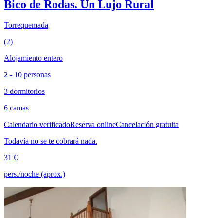
Bico de Rodas. Un Lujo Rural
Torrequemada
(2)
Alojamiento entero
2 - 10 personas
3 dormitorios
6 camas
Calendario verificado
Reserva online
Cancelación gratuita
Todavía no se te cobrará nada.
31 €
pers./noche (aprox.)