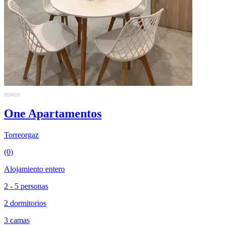
One Apartamentos
Torreorgaz
(0)
Alojamiento entero
2 - 5 personas
2 dormitorios
3 camas