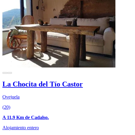
La Chocita del Tío Castor
Ovejuela
(20)
A 11.9 Km de Cadalso.
Alojamiento entero