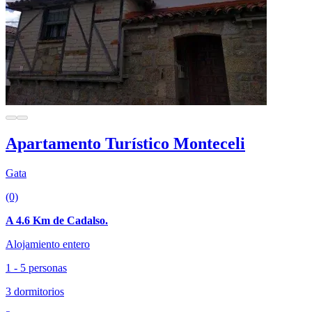
Apartamento Turístico Monteceli
Gata
(0)
A 4.6 Km de Cadalso.
Alojamiento entero
1 - 5 personas
3 dormitorios