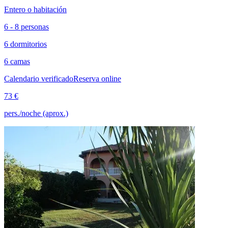
Entero o habitación
6 - 8 personas
6 dormitorios
6 camas
Calendario verificado
Reserva online
73 €
pers./noche (aprox.)