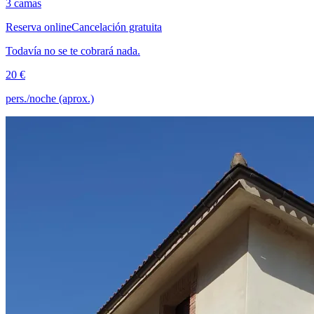
3 camas
Reserva online
Cancelación gratuita
Todavía no se te cobrará nada.
20 €
pers./noche (aprox.)