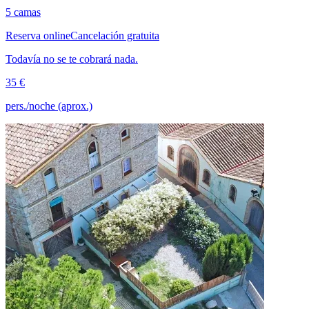
5 camas
Reserva online
Cancelación gratuita
Todavía no se te cobrará nada.
35 €
pers./noche (aprox.)