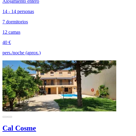
Alojamiento entero
14 - 14 personas
7 dormitorios
12 camas
40 €
pers./noche (aprox.)
Cal Cosme