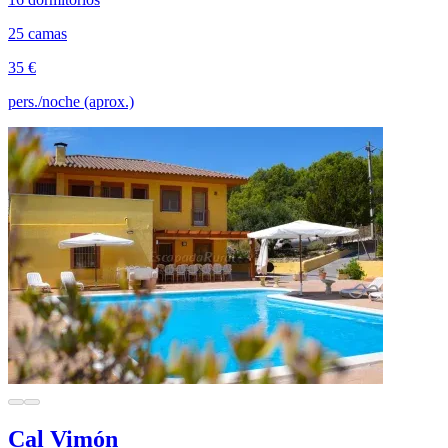
25 camas
35 €
pers./noche (aprox.)
Cal Vimón