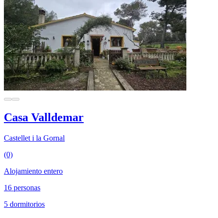
Casa Valldemar
Castellet i la Gornal
(0)
Alojamiento entero
16 personas
5 dormitorios