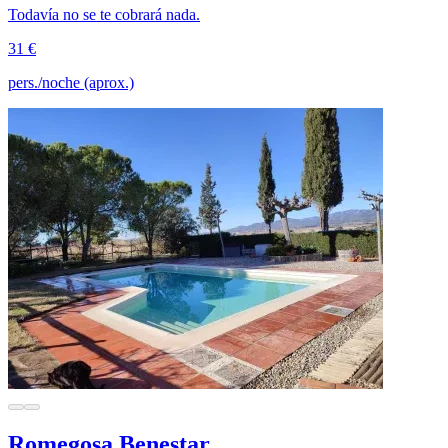
Todavía no se te cobrará nada.
31 €
pers./noche (aprox.)
Romegosa Benestar