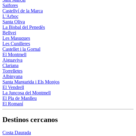
Saifores
Castellví de la Marca
L'Arboç
Santa Oliva
La Bisbal del Penedès
Bellvei
Les Masuques
Les Cunilleres
Castellet i la Gornal
El Montmell
Aiguaviva
Clariana
Torrelletes
Albinyana
Santa Margarida i Els Monjos
El Vendrell
La Juncosa del Montmell
El Pla de Manlleu
El Romaní
Destinos cercanos
Costa Daurada