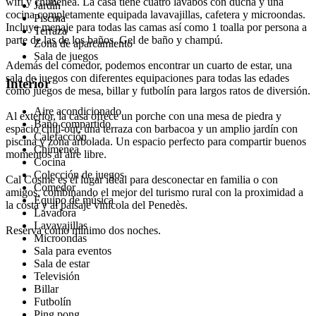
wifi y chimenea. La casa tiene cuatro lavabos con ducha y una
Jardín
cocina completamente equipada lavavajillas, cafetera y microondas.
Piscina
Incluye menaje para todas las camas así como 1 toalla por persona a
Terraza
parte de las de los baños. Gel de baño y champú.
Zona de aparcamiento
Sala de juegos
Además del comedor, podemos encontrar un cuarto de estar, una
sala de juegos con diferentes equipaciones para todas las edades
Interior
como juegos de mesa, billar y futbolín para largos ratos de diversión.
Aire acondicionado
Al exterior, la casa ofrece un porche con una mesa de piedra y
Baño compartido
espacio chill-out, una terraza con barbacoa y un amplio jardín con
Calefacción
piscina y zona arbolada. Un espacio perfecto para compartir buenos
Chimenea
momentos al aire libre.
Cocina
Colección de juegos
Cal Cosme es el lugar ideal para desconectar en familia o con
Comedor
amigos, combinando el mejor del turismo rural con la proximidad a
Equipo de música
la costa y al paisaje vinícola del Penedès.
Lavadora
Lavavajillas
Reserva como mínimo dos noches.
Microondas
Sala para eventos
Sala de estar
Televisión
Billar
Futbolín
Ping pong