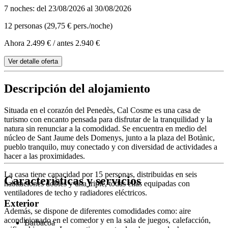
7 noches: del 23/08/2026 al 30/08/2026
12 personas (29,75 € pers./noche)
Ahora 2.499 €
/ antes 2.940 €
Ver detalle oferta
Descripción del alojamiento
Situada en el corazón del Penedès, Cal Cosme es una casa de
turismo con encanto pensada para disfrutar de la tranquilidad y la
natura sin renunciar a la comodidad. Se encuentra en medio del
núcleo de Sant Jaume dels Domenys, junto a la plaza del Botànic,
pueblo tranquilo, muy conectado y con diversidad de actividades a
hacer a las proximidades.
La casa tiene capacidad por 15 personas, distribuidas en seis
Características y servicios
habitaciones dobles y una triple, todas ellas equipadas con
ventiladores de techo y radiadores eléctricos.
Exterior
Además, se dispone de diferentes comodidades como: aire
acondicionado en el comedor y en la sala de juegos, calefacción,
Barbacoa