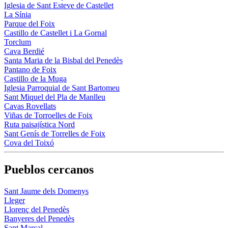
Iglesia de Sant Esteve de Castellet
La Sínia
Parque del Foix
Castillo de Castellet i La Gornal
Torclum
Cava Berdié
Santa Maria de la Bisbal del Penedès
Pantano de Foix
Castillo de la Muga
Iglesia Parroquial de Sant Bartomeu
Sant Miquel del Pla de Manlleu
Cavas Rovellats
Viñas de Torroelles de Foix
Ruta paisajística Nord
Sant Genís de Torrelles de Foix
Cova del Toixó
Pueblos cercanos
Sant Jaume dels Domenys
Lleger
Llorenç del Penedès
Banyeres del Penedès
Sant Marçal