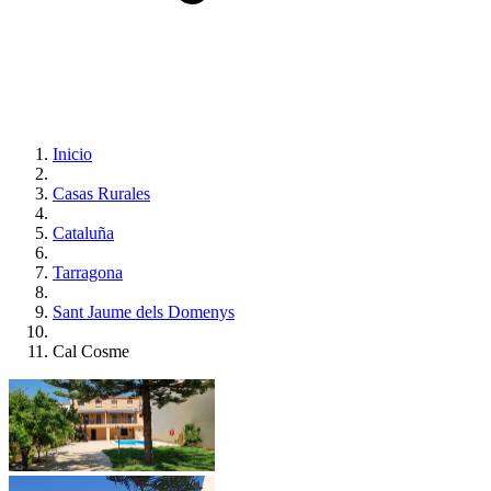
Inicio
Casas Rurales
Cataluña
Tarragona
Sant Jaume dels Domenys
Cal Cosme