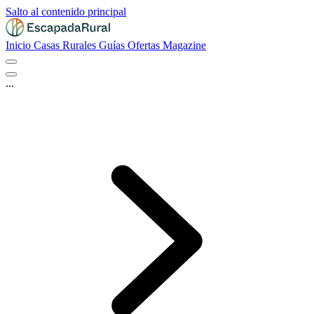
Salto al contenido principal
Inicio
Casas Rurales
Guías
Ofertas
Magazine
...