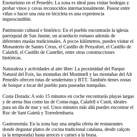
Enoturismo en el Penedès: La zona es ideal para visitar bodegas y
probar vinos y cavas reconocidos internacionalmente. Pasear entre
viñas o hacer una ruta en bicicleta es una experiencia
imprescindible.
Patrimonio cultural e histórico: En el pueblo encontrarás la iglesia
parroquial de San Jaume, un acueducto romano además de
diferentes masías tradicionales. A pocos kilómetros, puedes visitar el
Monasterio de Santes Creus, el Castillo de Penyafort, el Castillo de
Calafell, el Castillo de Castellet, entre otras construcciones
históricas.
Naturaleza y actividades al aire libre: La proximidad del Parque
Natural del Foix, las montañas del Montmell y las montañas del Alt
Penedès ofrecen rutas de senderismo y BTT. También tienes zonas
de bosque a tocar del pueblo para paseadas tranquilas.
Costa Dorada: A solo 15 minutos en coche encontrarás playas largas
y de arena fina como las de Coma-ruga, Calafell o Cunit, ideales
para un día de mar y sol. Unos minutos más allá puedes encontrar el
Roc de Sant Gaietà y Torredembarra.
Gastronomía: En la zona hay una amplia oferta de restaurantes
donde degustar platos de cocina tradicional catalana, desde calçots
(a la temporada) hasta arroces y carnes a la brasa.