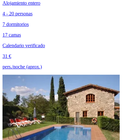
Alojamiento entero
4 - 20 personas
7 dormitorios
17 camas
Calendario verificado
31 €
pers./noche (aprox.)