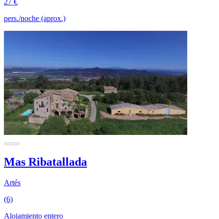
27 €
pers./noche (aprox.)
Mas Ribatallada
Artés
(6)
Alojamiento entero