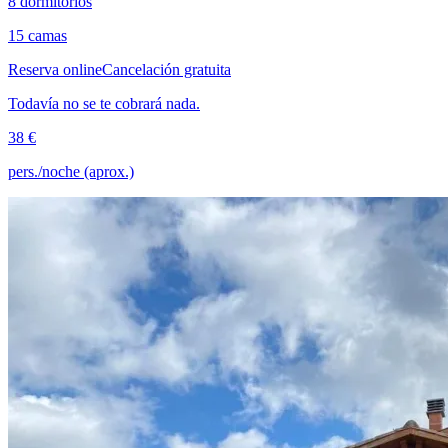
8 dormitorios
15 camas
Reserva online
Cancelación gratuita
Todavía no se te cobrará nada.
38 €
pers./noche (aprox.)