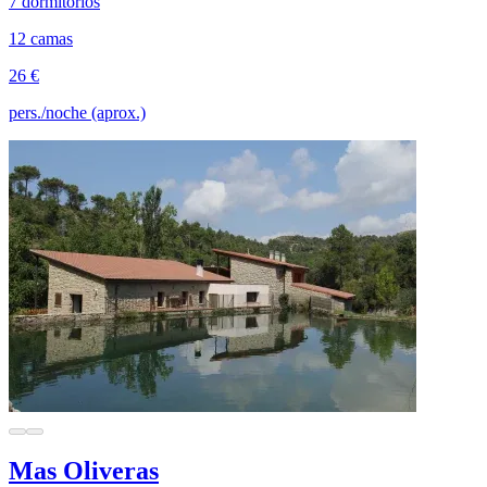
7 dormitorios
12 camas
26 €
pers./noche (aprox.)
Mas Oliveras