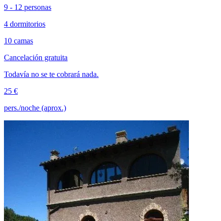
9 - 12 personas
4 dormitorios
10 camas
Cancelación gratuita
Todavía no se te cobrará nada.
25 €
pers./noche (aprox.)