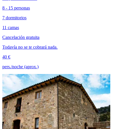
8 - 15 personas
7 dormitorios
11 camas
Cancelación gratuita
Todavía no se te cobrará nada.
40 €
pers./noche (aprox.)