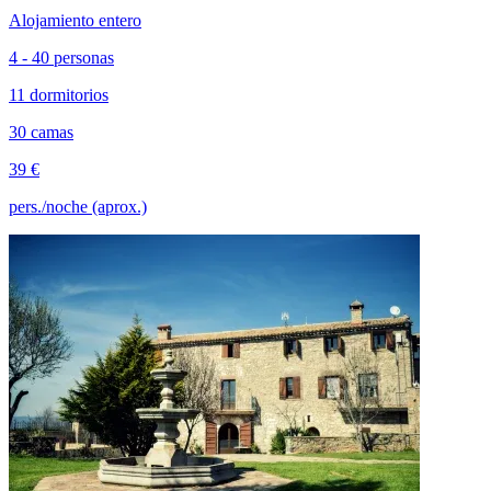
Alojamiento entero
4 - 40 personas
11 dormitorios
30 camas
39 €
pers./noche (aprox.)