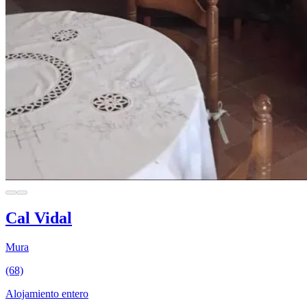
Cal Vidal
Mura
(68)
Alojamiento entero