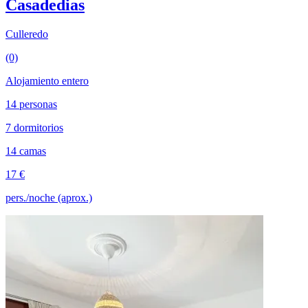
Casadedias
Culleredo
(0)
Alojamiento entero
14 personas
7 dormitorios
14 camas
17 €
pers./noche (aprox.)