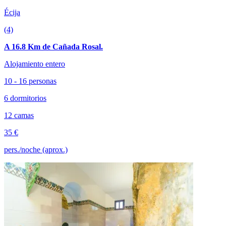
Écija
(4)
A 16.8 Km de Cañada Rosal.
Alojamiento entero
10 - 16 personas
6 dormitorios
12 camas
35 €
pers./noche (aprox.)