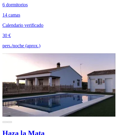
6 dormitorios
14 camas
Calendario verificado
30 €
pers./noche (aprox.)
Haza la Mata