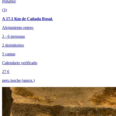
Peñaflor
(3)
A 17.1 Km de Cañada Rosal.
Alojamiento entero
2 - 6 personas
2 dormitorios
5 camas
Calendario verificado
27 €
pers./noche (aprox.)