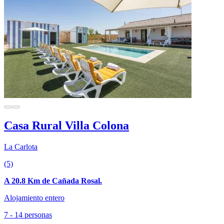
Casa Rural Villa Colona
La Carlota
(5)
A 20.8 Km de Cañada Rosal.
Alojamiento entero
7 - 14 personas