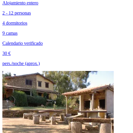
Alojamiento entero
2 - 12 personas
4 dormitorios
9 camas
Calendario verificado
30 €
pers./noche (aprox.)