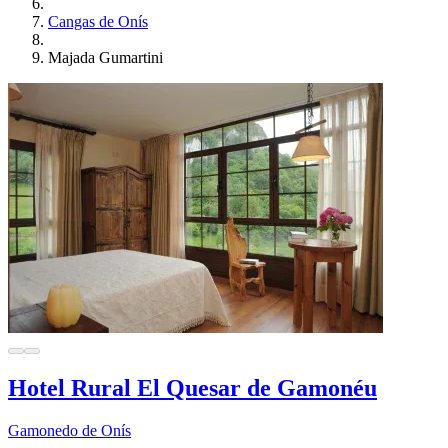
Cangas de Onís
Majada Gumartini
Hotel Rural El Quesar de Gamonéu
Gamonedo de Onís