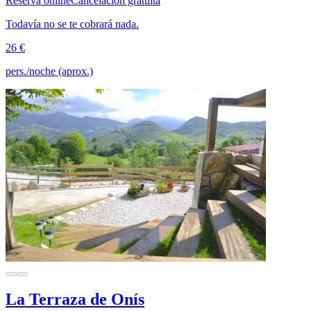
Reserva online
Cancelación gratuita
Todavía no se te cobrará nada.
26 €
pers./noche (aprox.)
La Terraza de Onís