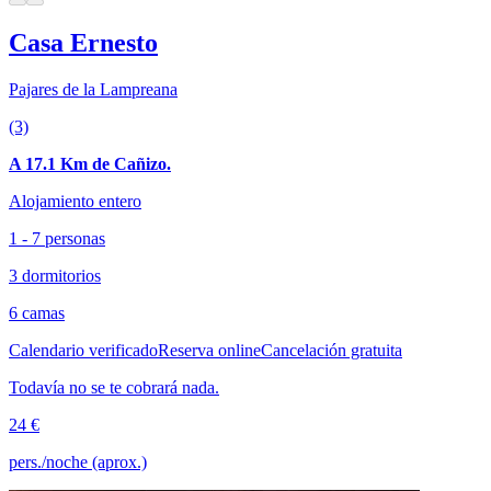
Casa Ernesto
Pajares de la Lampreana
(3)
A 17.1 Km de Cañizo.
Alojamiento entero
1 - 7 personas
3 dormitorios
6 camas
Calendario verificado
Reserva online
Cancelación gratuita
Todavía no se te cobrará nada.
24 €
pers./noche (aprox.)