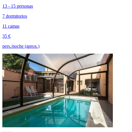
13 - 15 personas
7 dormitorios
11 camas
35 €
pers./noche (aprox.)