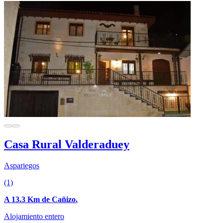
Casa Rural Valderaduey
Aspariegos
(1)
A 13.3 Km de Cañizo.
Alojamiento entero