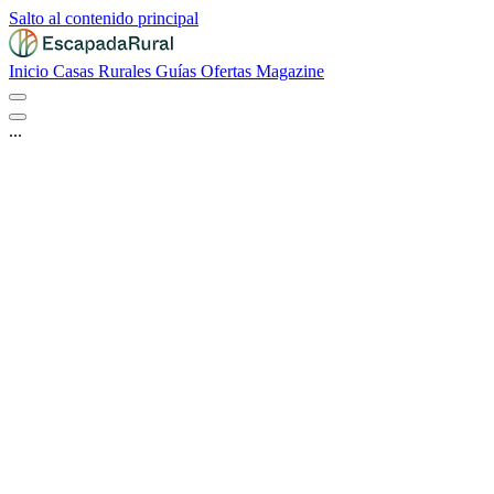
Salto al contenido principal
Inicio
Casas Rurales
Guías
Ofertas
Magazine
...