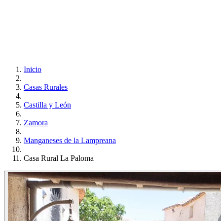
Inicio
Casas Rurales
Castilla y León
Zamora
Manganeses de la Lampreana
Casa Rural La Paloma