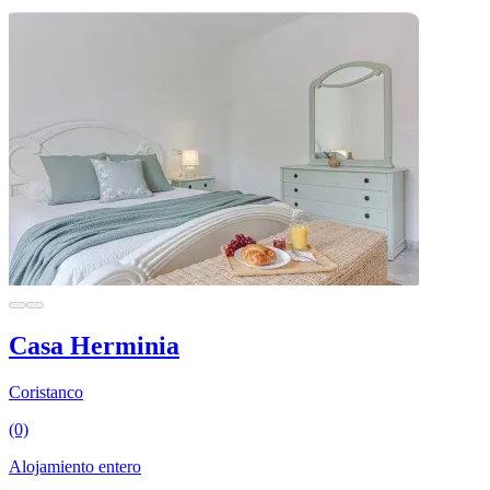
Casa Herminia
Coristanco
(0)
Alojamiento entero