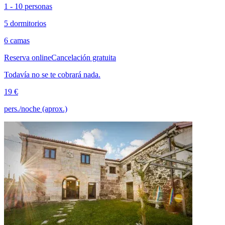
1 - 10 personas
5 dormitorios
6 camas
Reserva online
Cancelación gratuita
Todavía no se te cobrará nada.
19 €
pers./noche (aprox.)