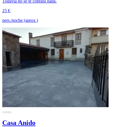
Todavía no se te cobrará nada.
25 €
pers./noche (aprox.)
Casa Anido