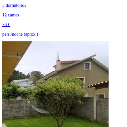
3 dormitorios
12 camas
36 €
pers./noche (aprox.)