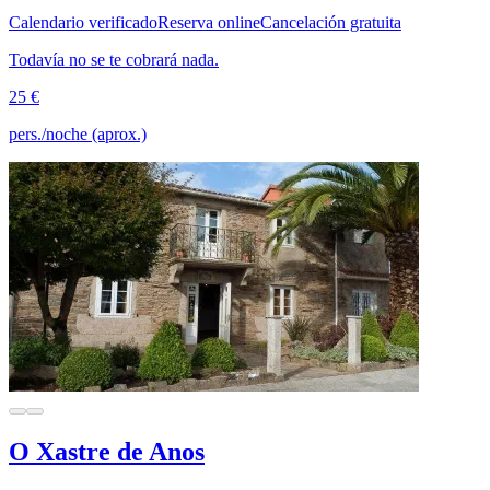
Calendario verificado
Reserva online
Cancelación gratuita
Todavía no se te cobrará nada.
25 €
pers./noche (aprox.)
O Xastre de Anos