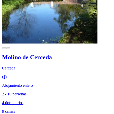
Molino de Cerceda
Cerceda
(1)
Alojamiento entero
2 - 10 personas
4 dormitorios
9 camas