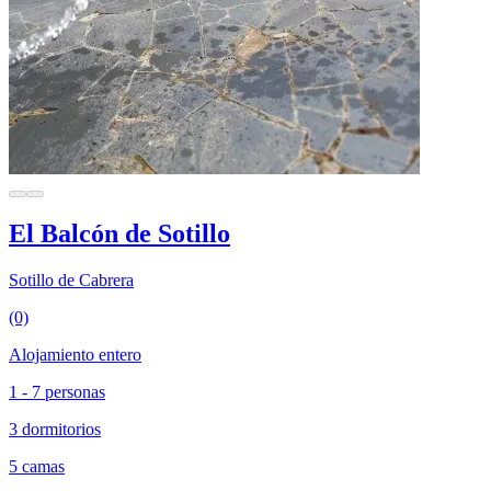
El Balcón de Sotillo
Sotillo de Cabrera
(0)
Alojamiento entero
1 - 7 personas
3 dormitorios
5 camas