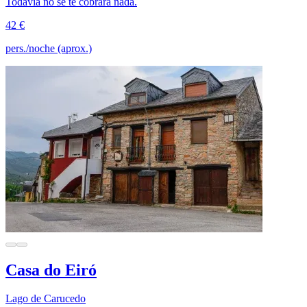
Todavía no se te cobrará nada.
42 €
pers./noche (aprox.)
Casa do Eiró
Lago de Carucedo