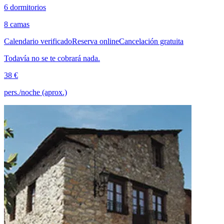
6 dormitorios
8 camas
Calendario verificado
Reserva online
Cancelación gratuita
Todavía no se te cobrará nada.
38 €
pers./noche (aprox.)