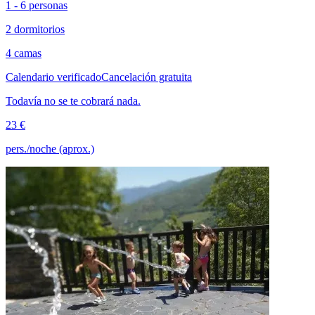
1 - 6 personas
2 dormitorios
4 camas
Calendario verificado
Cancelación gratuita
Todavía no se te cobrará nada.
23 €
pers./noche (aprox.)