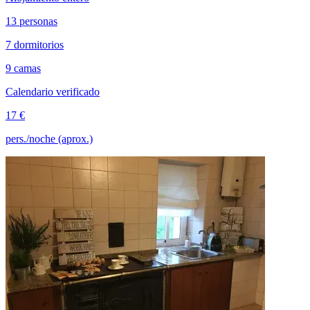
13 personas
7 dormitorios
9 camas
Calendario verificado
17 €
pers./noche (aprox.)