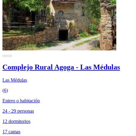
Complejo Rural Agoga - Las Médulas
Las Médulas
(6)
Entero o habitación
24 - 29 personas
12 dormitorios
17 camas