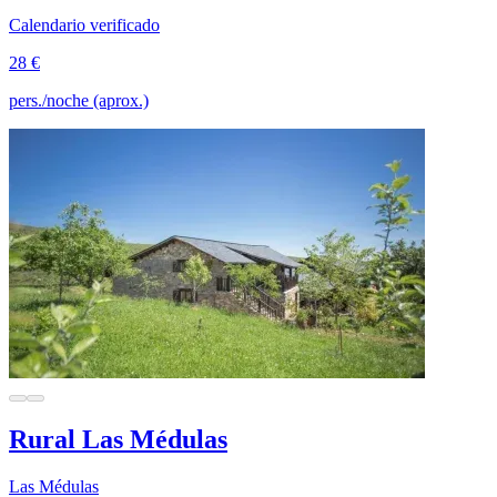
Calendario verificado
28 €
pers./noche (aprox.)
Rural Las Médulas
Las Médulas