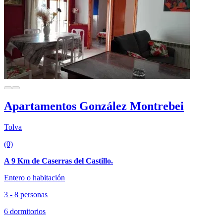
Apartamentos González Montrebei
Tolva
(0)
A 9 Km de Caserras del Castillo.
Entero o habitación
3 - 8 personas
6 dormitorios