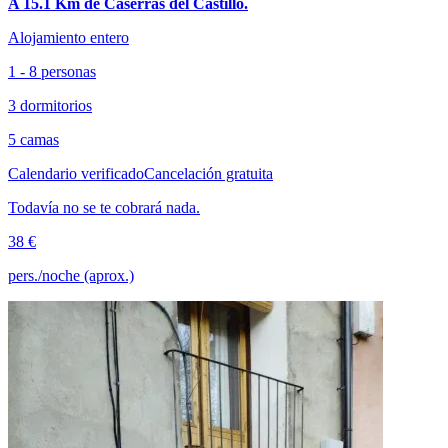
A 15.1 Km de Caserras del Castillo.
Alojamiento entero
1 - 8 personas
3 dormitorios
5 camas
Calendario verificado
Cancelación gratuita
Todavía no se te cobrará nada.
38 €
pers./noche (aprox.)