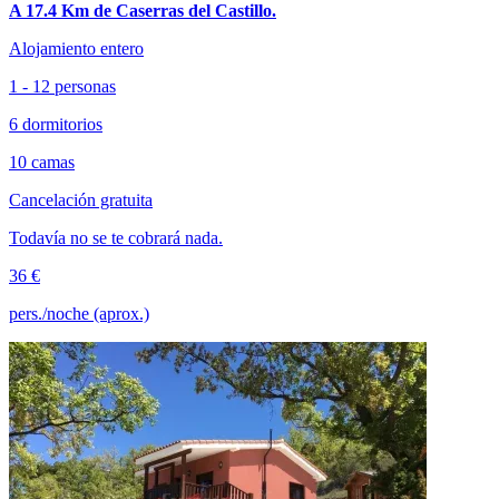
A 17.4 Km de Caserras del Castillo.
Alojamiento entero
1 - 12 personas
6 dormitorios
10 camas
Cancelación gratuita
Todavía no se te cobrará nada.
36 €
pers./noche (aprox.)