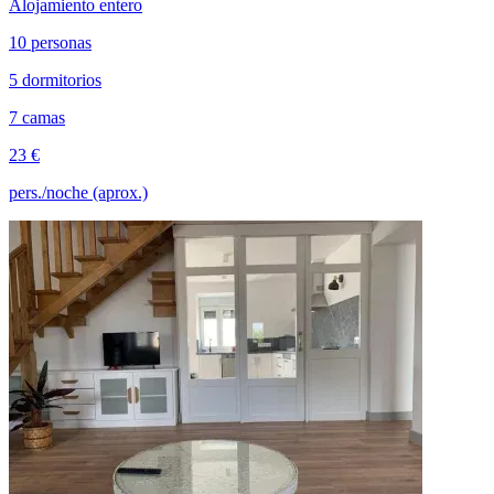
Alojamiento entero
10 personas
5 dormitorios
7 camas
23 €
pers./noche (aprox.)