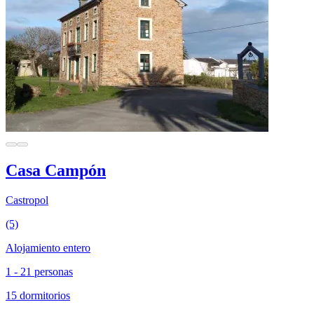
Casa Campón
Castropol
(5)
Alojamiento entero
1 - 21 personas
15 dormitorios