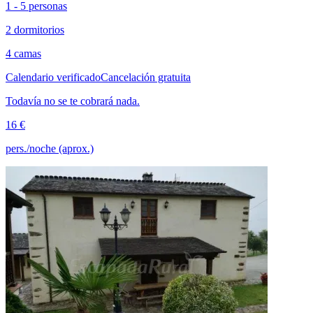
1 - 5 personas
2 dormitorios
4 camas
Calendario verificado
Cancelación gratuita
Todavía no se te cobrará nada.
16 €
pers./noche (aprox.)