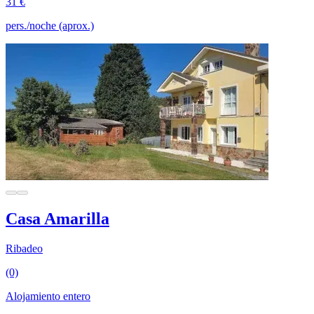
31 €
pers./noche (aprox.)
Casa Amarilla
Ribadeo
(0)
Alojamiento entero