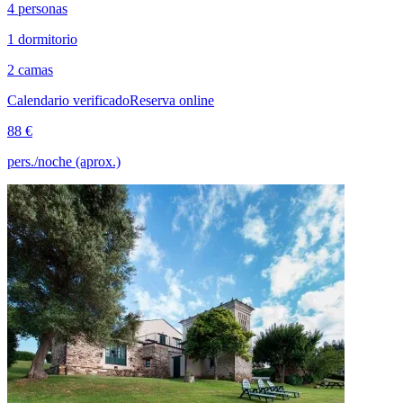
4 personas
1 dormitorio
2 camas
Calendario verificado
Reserva online
88 €
pers./noche (aprox.)