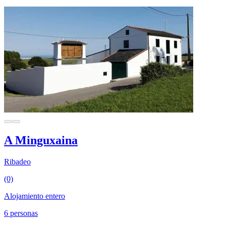
A Minguxaina
Ribadeo
(0)
Alojamiento entero
6 personas