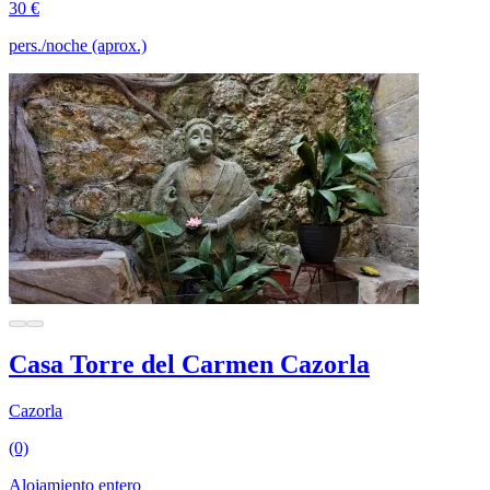
30 €
pers./noche (aprox.)
Casa Torre del Carmen Cazorla
Cazorla
(0)
Alojamiento entero