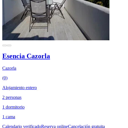
Esencia Cazorla
Cazorla
(0)
Alojamiento entero
2 personas
1 dormitorio
1 cama
Calendario verificado
Reserva online
Cancelación gratuita