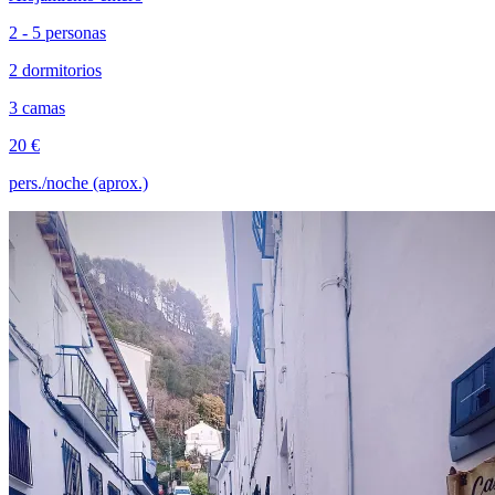
2 - 5 personas
2 dormitorios
3 camas
20 €
pers./noche (aprox.)