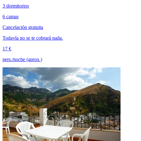
3 dormitorios
6 camas
Cancelación gratuita
Todavía no se te cobrará nada.
17 €
pers./noche (aprox.)