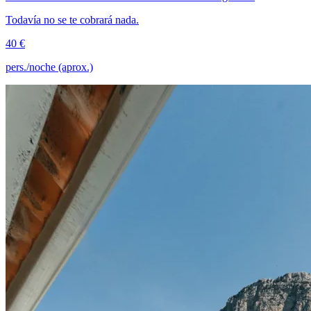
Todavía no se te cobrará nada.
40 €
pers./noche (aprox.)