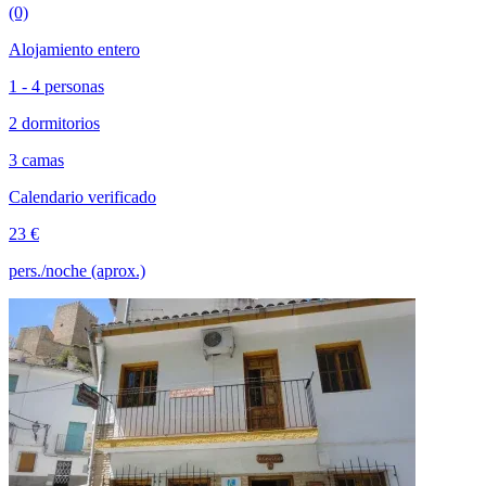
(0)
Alojamiento entero
1 - 4 personas
2 dormitorios
3 camas
Calendario verificado
23 €
pers./noche (aprox.)