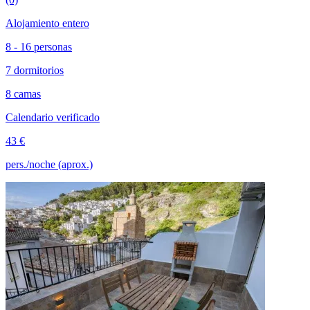
Alojamiento entero
8 - 16 personas
7 dormitorios
8 camas
Calendario verificado
43 €
pers./noche (aprox.)