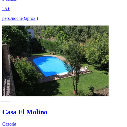
25 €
pers./noche (aprox.)
Casa El Molino
Cazorla