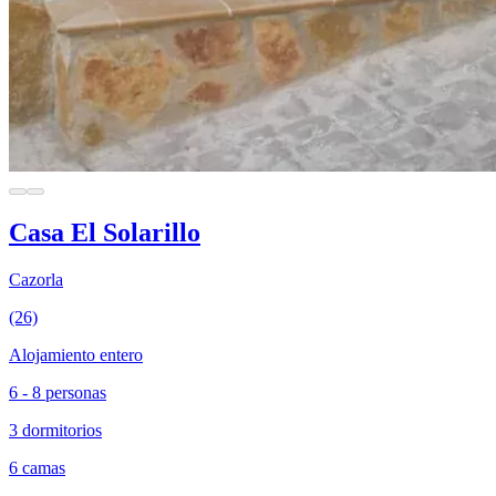
Casa El Solarillo
Cazorla
(26)
Alojamiento entero
6 - 8 personas
3 dormitorios
6 camas