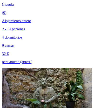
Cazorla
(9)
Alojamiento entero
2 - 14 personas
4 dormitorios
9 camas
32 €
pers./noche (aprox.)