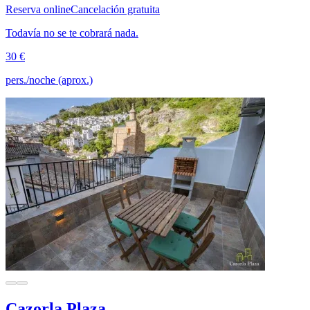
Reserva online
Cancelación gratuita
Todavía no se te cobrará nada.
30 €
pers./noche (aprox.)
Cazorla Plaza