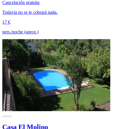
Cancelación gratuita
Todavía no se te cobrará nada.
17 €
pers./noche (aprox.)
Casa El Molino