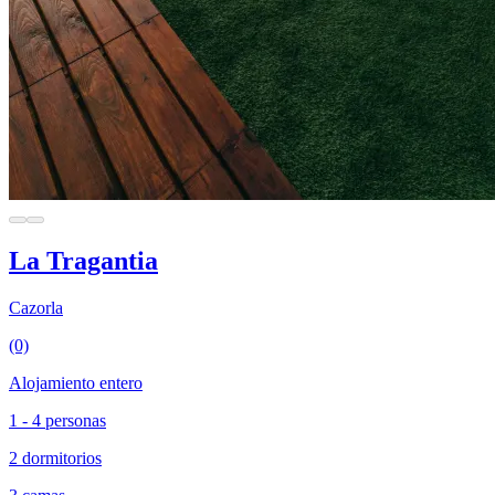
La Tragantia
Cazorla
(0)
Alojamiento entero
1 - 4 personas
2 dormitorios