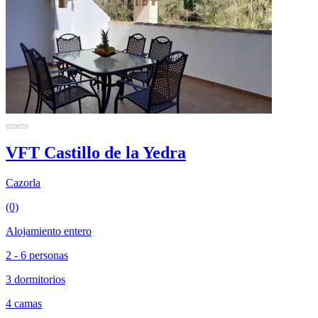
VFT Castillo de la Yedra
Cazorla
(0)
Alojamiento entero
2 - 6 personas
3 dormitorios
4 camas