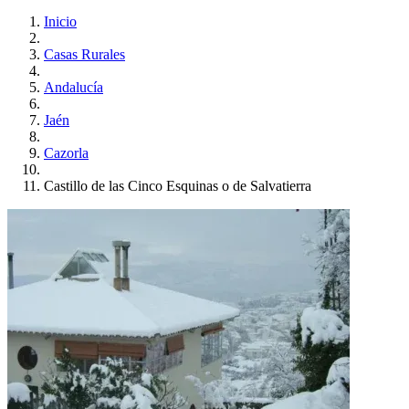
Inicio
Casas Rurales
Andalucía
Jaén
Cazorla
Castillo de las Cinco Esquinas o de Salvatierra