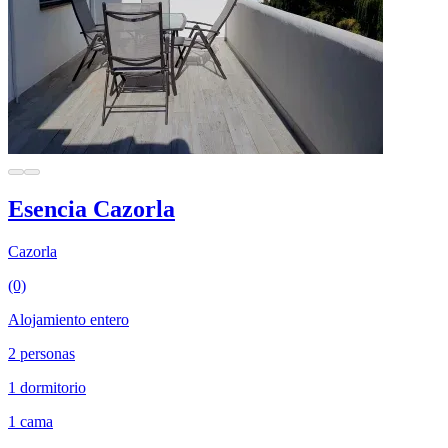
Esencia Cazorla
Cazorla
(0)
Alojamiento entero
2 personas
1 dormitorio
1 cama