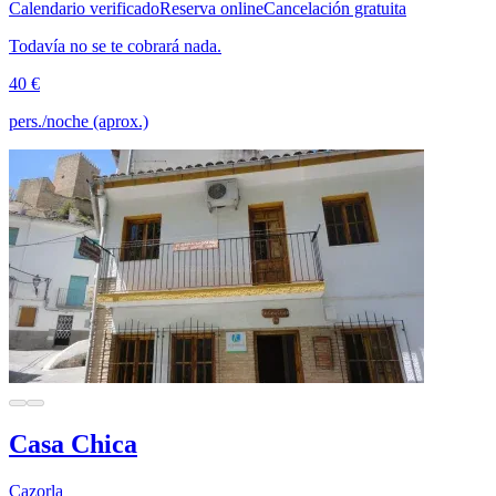
Calendario verificado
Reserva online
Cancelación gratuita
Todavía no se te cobrará nada.
40 €
pers./noche (aprox.)
Casa Chica
Cazorla