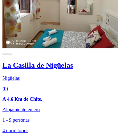
La Casilla de Nigüelas
Nigüelas
(0)
A 4.6 Km de Chite.
Alojamiento entero
1 - 9 personas
4 dormitorios