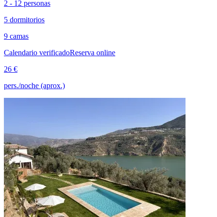
2 - 12 personas
5 dormitorios
9 camas
Calendario verificado
Reserva online
26 €
pers./noche (aprox.)