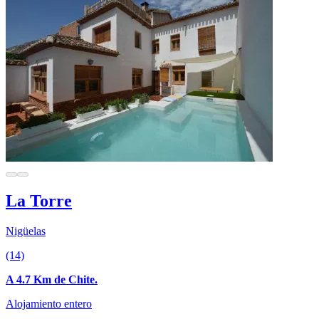
La Torre
Nigüelas
(14)
A 4.7 Km de Chite.
Alojamiento entero