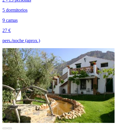
5 dormitorios
9 camas
27 €
pers./noche (aprox.)