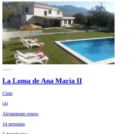
La Loma de Ana María II
Chite
(4)
Alojamiento entero
14 personas