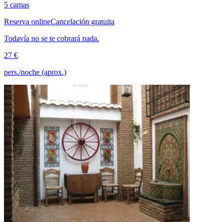
5 camas
Reserva online
Cancelación gratuita
Todavía no se te cobrará nada.
27 €
pers./noche (aprox.)