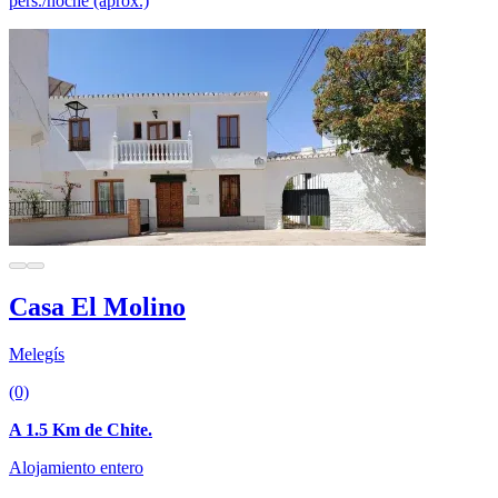
pers./noche (aprox.)
Casa El Molino
Melegís
(0)
A 1.5 Km de Chite.
Alojamiento entero