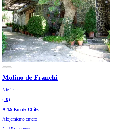
Molino de Franchi
Nigüelas
(19)
A 4.9 Km de Chite.
Alojamiento entero
2 - 15 personas