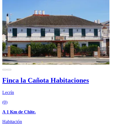
Finca la Cañota Habitaciones
Lecrín
(0)
A 1 Km de Chite.
Habitación