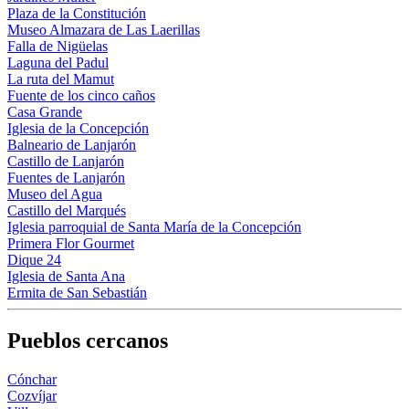
Plaza de la Constitución
Museo Almazara de Las Laerillas
Falla de Nigüelas
Laguna del Padul
La ruta del Mamut
Fuente de los cinco caños
Casa Grande
Iglesia de la Concepción
Balneario de Lanjarón
Castillo de Lanjarón
Fuentes de Lanjarón
Museo del Agua
Castillo del Marqués
Iglesia parroquial de Santa María de la Concepción
Primera Flor Gourmet
Dique 24
Iglesia de Santa Ana
Ermita de San Sebastián
Pueblos cercanos
Cónchar
Cozvíjar