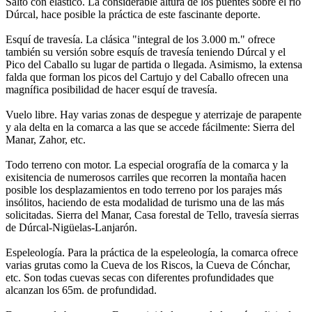
Salto con elástico. La considerable altura de los puentes sobre el río
Dúrcal, hace posible la práctica de este fascinante deporte.
Esquí de travesía. La clásica "integral de los 3.000 m." ofrece
también su versión sobre esquís de travesía teniendo Dúrcal y el
Pico del Caballo su lugar de partida o llegada. Asimismo, la extensa
falda que forman los picos del Cartujo y del Caballo ofrecen una
magnífica posibilidad de hacer esquí de travesía.
Vuelo libre. Hay varias zonas de despegue y aterrizaje de parapente
y ala delta en la comarca a las que se accede fácilmente: Sierra del
Manar, Zahor, etc.
Todo terreno con motor. La especial orografía de la comarca y la
exisitencia de numerosos carriles que recorren la montaña hacen
posible los desplazamientos en todo terreno por los parajes más
insólitos, haciendo de esta modalidad de turismo una de las más
solicitadas. Sierra del Manar, Casa forestal de Tello, travesía sierras
de Dúrcal-Nigüelas-Lanjarón.
Espeleología. Para la práctica de la espeleología, la comarca ofrece
varias grutas como la Cueva de los Riscos, la Cueva de Cónchar,
etc. Son todas cuevas secas con diferentes profundidades que
alcanzan los 65m. de profundidad.