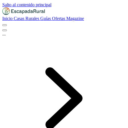
Salto al contenido principal
Inicio
Casas Rurales
Guías
Ofertas
Magazine
...