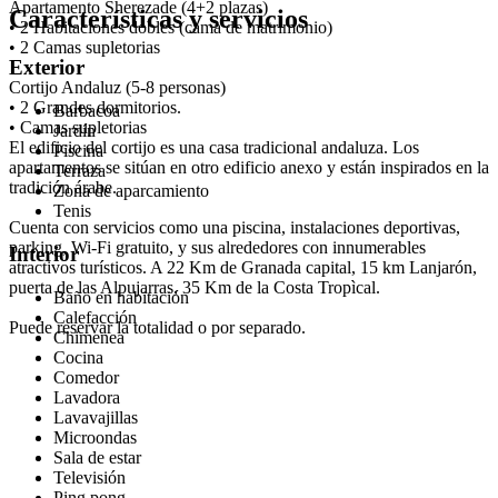
Apartamento Sherezade (4+2 plazas)
Características y servicios
• 2 Habitaciones dobles (cama de matrimonio)
• 2 Camas supletorias
Exterior
Cortijo Andaluz (5-8 personas)
• 2 Grandes dormitorios.
Barbacoa
• Camas supletorias
Jardín
El edificio del cortijo es una casa tradicional andaluza. Los
Piscina
apartamentos se sitúan en otro edificio anexo y están inspirados en la
Terraza
tradición árabe.
Zona de aparcamiento
Tenis
Cuenta con servicios como una piscina, instalaciones deportivas,
parking, Wi-Fi gratuito, y sus alrededores con innumerables
Interior
atractivos turísticos. A 22 Km de Granada capital, 15 km Lanjarón,
puerta de las Alpujarras, 35 Km de la Costa Tropìcal.
Baño en habitación
Calefacción
Puede reservar la totalidad o por separado.
Chimenea
Cocina
Comedor
Lavadora
Lavavajillas
Microondas
Sala de estar
Televisión
Ping pong