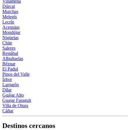
Villamena
Dúrcal
Murchas
Melegís
Lecrín
Acequias
Mondújar
Nigüelas
Chite
Saleres
Restábal
Albuñuelas
Béznar
El Padul
Pinos del Valle
Ízbor
Lanjarón
Dílar
Guájar Alto
Guajar Faraguit
Villa de Otura
Cáñar
Destinos cercanos