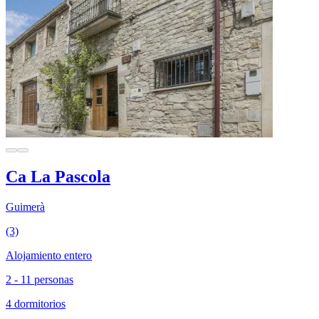
Ca La Pascola
Guimerà
(3)
Alojamiento entero
2 - 11 personas
4 dormitorios