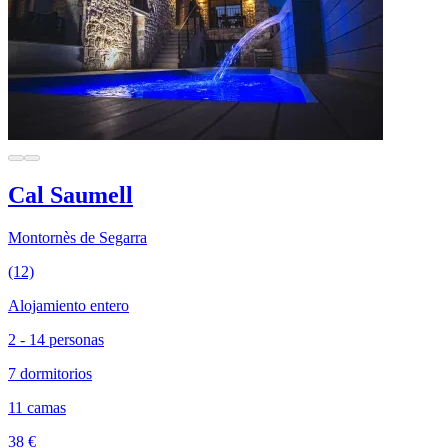
Cal Saumell
Montornès de Segarra
(12)
Alojamiento entero
2 - 14 personas
7 dormitorios
11 camas
38 €