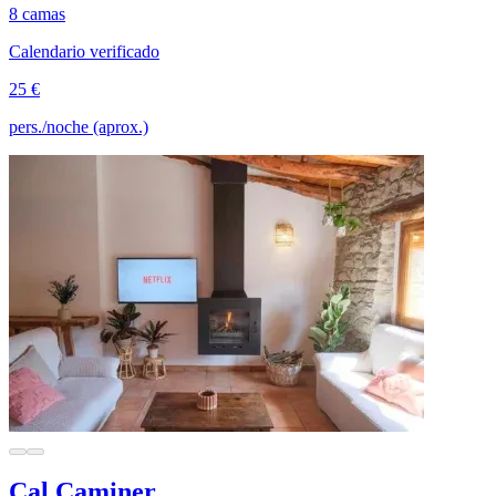
8 camas
Calendario verificado
25 €
pers./noche (aprox.)
Cal Caminer