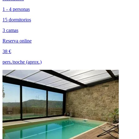
1 - 4 personas
15 dormitorios
3 camas
Reserva online
38 €
pers./noche (aprox.)