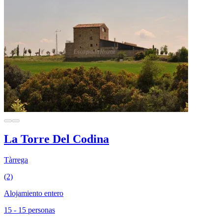
La Torre Del Codina
Tàrrega
(2)
Alojamiento entero
15 - 15 personas