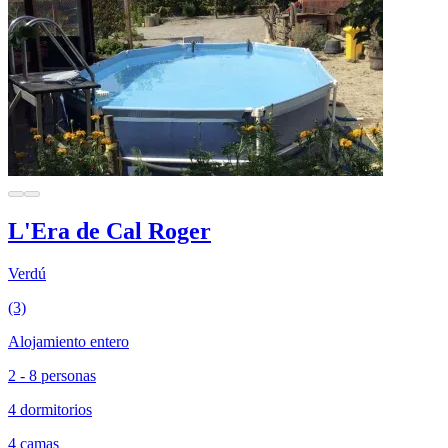
L'Era de Cal Roger
Verdú
(3)
Alojamiento entero
2 - 8 personas
4 dormitorios
4 camas