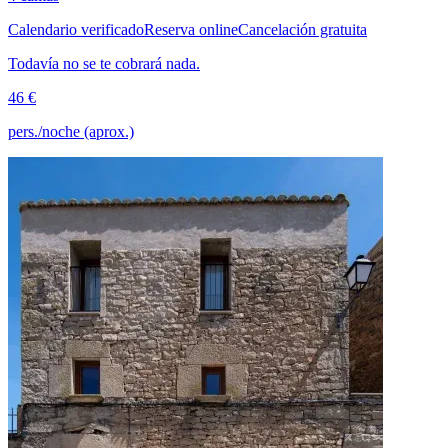
Calendario verificado
Reserva online
Cancelación gratuita
Todavía no se te cobrará nada.
46 €
pers./noche (aprox.)