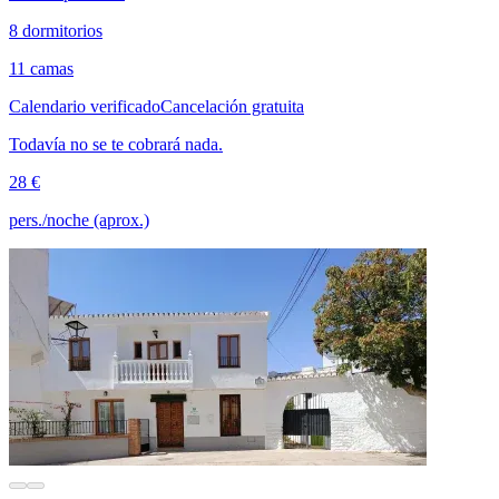
8 dormitorios
11 camas
Calendario verificado
Cancelación gratuita
Todavía no se te cobrará nada.
28 €
pers./noche (aprox.)