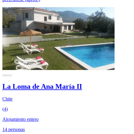
La Loma de Ana María II
Chite
(4)
Alojamiento entero
14 personas