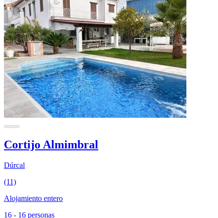
Cortijo Almimbral
Dúrcal
(11)
Alojamiento entero
16 - 16 personas