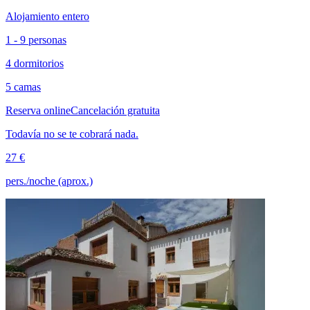
Alojamiento entero
1 - 9 personas
4 dormitorios
5 camas
Reserva online
Cancelación gratuita
Todavía no se te cobrará nada.
27 €
pers./noche (aprox.)