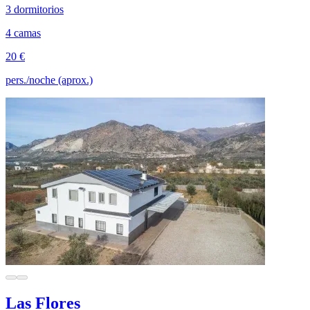
3 dormitorios
4 camas
20 €
pers./noche (aprox.)
Las Flores