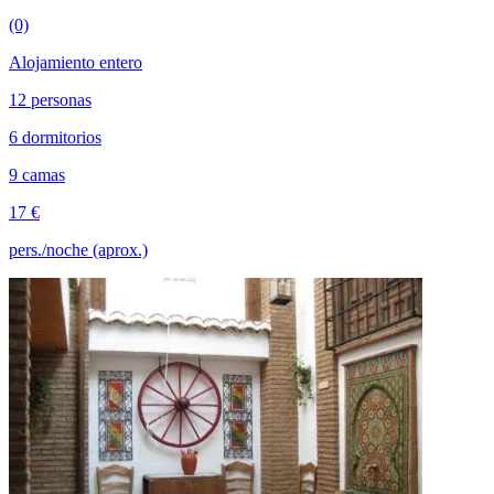
(0)
Alojamiento entero
12 personas
6 dormitorios
9 camas
17 €
pers./noche (aprox.)