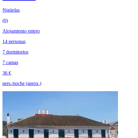
Nigüelas
(0)
Alojamiento entero
14 personas
7 dormitorios
7 camas
36 €
pers./noche (aprox.)