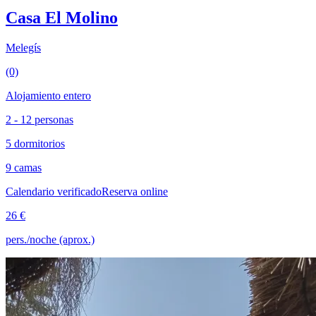
Casa El Molino
Melegís
(0)
Alojamiento entero
2 - 12 personas
5 dormitorios
9 camas
Calendario verificado
Reserva online
26 €
pers./noche (aprox.)