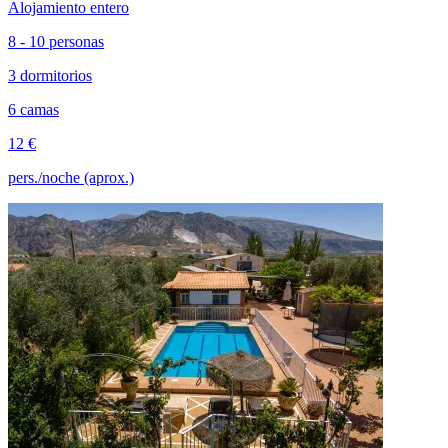
Alojamiento entero
8 - 10 personas
3 dormitorios
6 camas
12 €
pers./noche (aprox.)