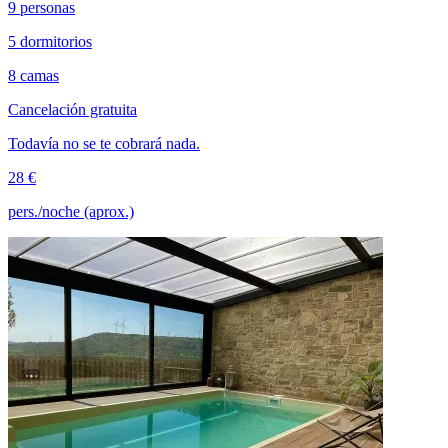
9 personas
5 dormitorios
8 camas
Cancelación gratuita
Todavía no se te cobrará nada.
28 €
pers./noche (aprox.)