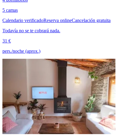
5 camas
Calendario verificado
Reserva online
Cancelación gratuita
Todavía no se te cobrará nada.
31 €
pers./noche (aprox.)