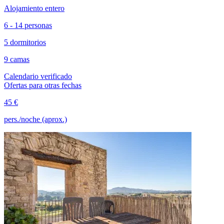
Alojamiento entero
6 - 14 personas
5 dormitorios
9 camas
Calendario verificado
Ofertas para otras fechas
45 €
pers./noche (aprox.)