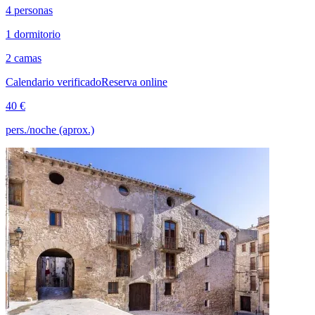
4 personas
1 dormitorio
2 camas
Calendario verificado
Reserva online
40 €
pers./noche (aprox.)