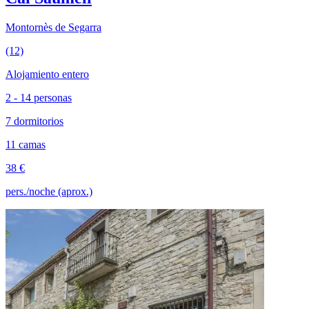
Montornès de Segarra
(12)
Alojamiento entero
2 - 14 personas
7 dormitorios
11 camas
38 €
pers./noche (aprox.)