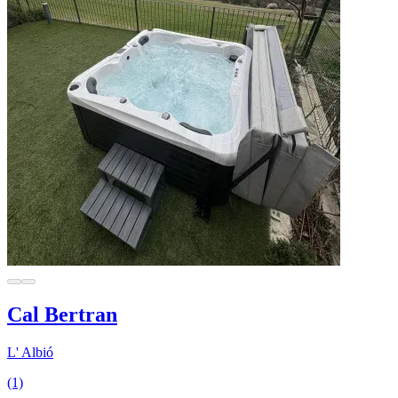
Cal Bertran
L' Albió
(1)