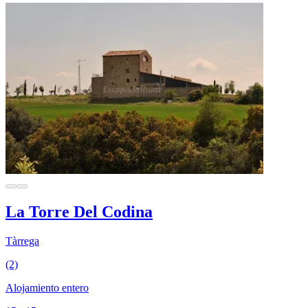
La Torre Del Codina
Tàrrega
(2)
Alojamiento entero