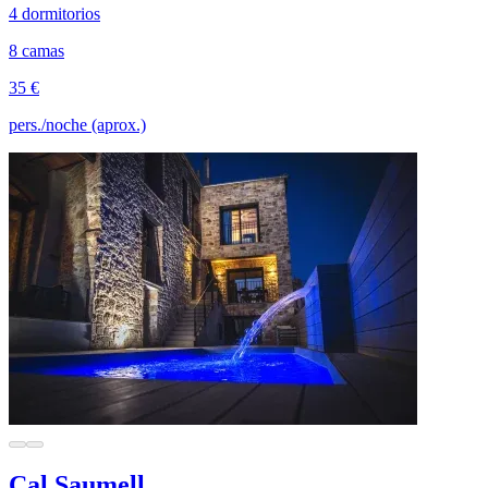
4 dormitorios
8 camas
35 €
pers./noche (aprox.)
Cal Saumell