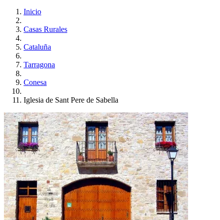
Inicio
Casas Rurales
Cataluña
Tarragona
Conesa
Iglesia de Sant Pere de Sabella