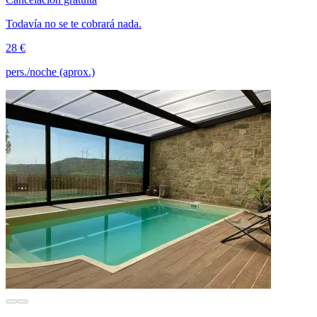
Todavía no se te cobrará nada.
28 €
pers./noche (aprox.)