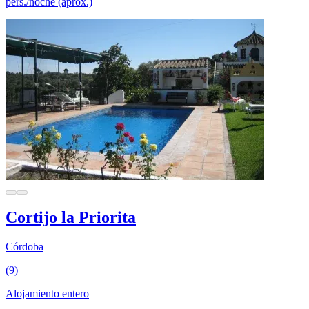
pers./noche (aprox.)
Cortijo la Priorita
Córdoba
(9)
Alojamiento entero