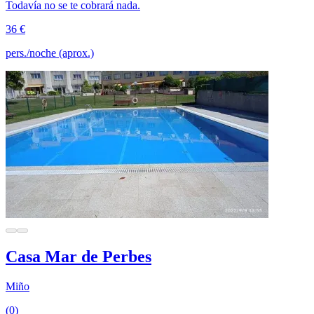
Todavía no se te cobrará nada.
36 €
pers./noche (aprox.)
Casa Mar de Perbes
Miño
(0)