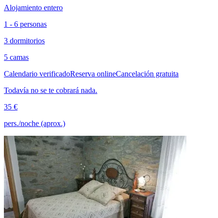
Alojamiento entero
1 - 6 personas
3 dormitorios
5 camas
Calendario verificado
Reserva online
Cancelación gratuita
Todavía no se te cobrará nada.
35 €
pers./noche (aprox.)