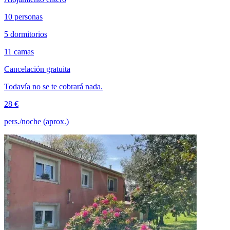
10 personas
5 dormitorios
11 camas
Cancelación gratuita
Todavía no se te cobrará nada.
28 €
pers./noche (aprox.)