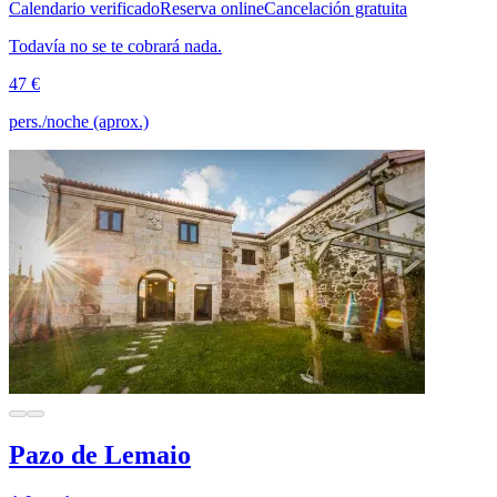
Calendario verificado
Reserva online
Cancelación gratuita
Todavía no se te cobrará nada.
47 €
pers./noche (aprox.)
Pazo de Lemaio