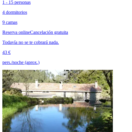
1 - 15 personas
4 dormitorios
9 camas
Reserva online
Cancelación gratuita
Todavía no se te cobrará nada.
43 €
pers./noche (aprox.)