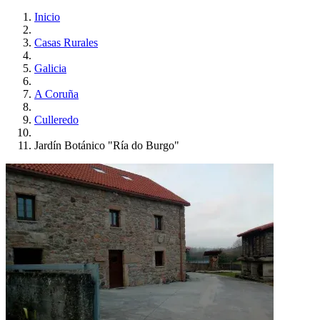
Inicio
Casas Rurales
Galicia
A Coruña
Culleredo
Jardín Botánico "Ría do Burgo"