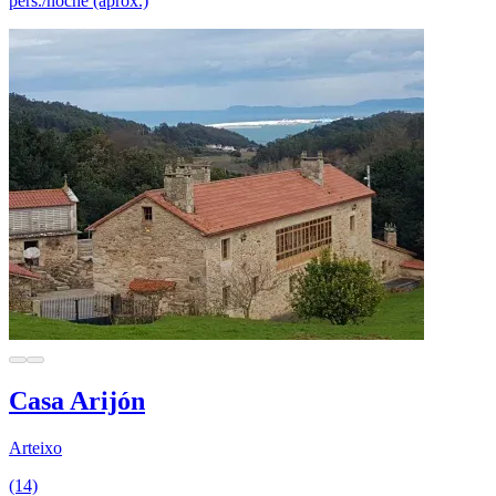
pers./noche (aprox.)
Casa Arijón
Arteixo
(14)