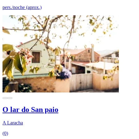
pers./noche (aprox.)
O lar do San paio
A Laracha
(0)