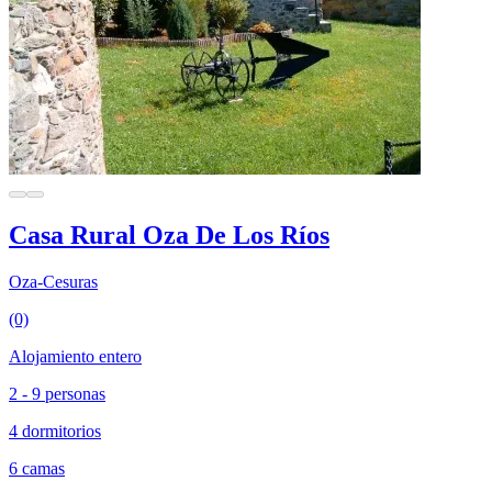
Casa Rural Oza De Los Ríos
Oza-Cesuras
(0)
Alojamiento entero
2 - 9 personas
4 dormitorios
6 camas