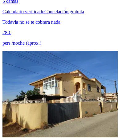
5 camas
Calendario verificado
Cancelación gratuita
Todavía no se te cobrará nada.
28 €
pers./noche (aprox.)